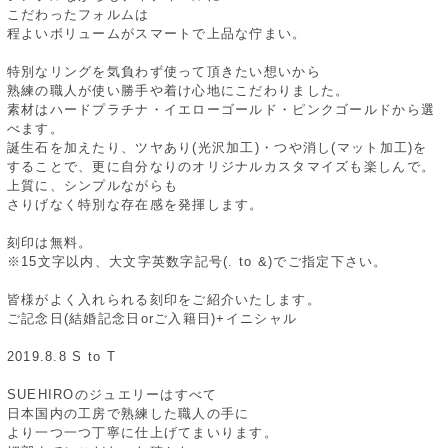
こだわったフォルムは
程よいボリュームがスマートで上品な佇まい。
特別なリングを気負わず使って頂きたい想いから
熟練の職人が使い勝手や着け心地にこだわりました。
素材はハードプラチナ・イエローゴールド・ピンクゴールドから選
べます。
誕生石を加えたり、ツヤあり(光沢加工)・つや消し(マット加工)を
することで、更に自分なりのオリジナルカスタマイズも楽しんで。
上質に、シンプルながらも
さりげなく特別な存在感を発揮します。
刻印は無料。
※15文字以内、大文字英数字記号(. to &)でご指定下さい。
皆様がよく入れられる刻印をご紹介いたします。
ご記念日(結婚記念日orご入籍日)+イニシャル
2019.8.8 S to T
SUEHIROのジュエリーはすべて
日本国内の工房で熟練した職人の手に
より一つ一つ丁寧に仕上げてまいります。