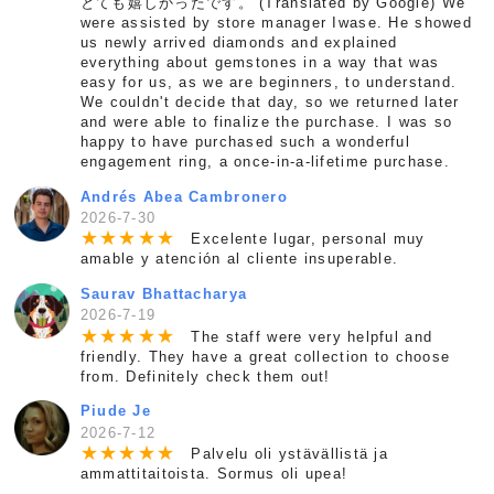
とても嬉しかったです。 (Translated by Google) We
were assisted by store manager Iwase. He showed
us newly arrived diamonds and explained
everything about gemstones in a way that was
easy for us, as we are beginners, to understand.
We couldn't decide that day, so we returned later
and were able to finalize the purchase. I was so
happy to have purchased such a wonderful
engagement ring, a once-in-a-lifetime purchase.
Andrés Abea Cambronero
2026-7-30
★
★
★
★
★
Excelente lugar, personal muy
amable y atención al cliente insuperable.
Saurav Bhattacharya
2026-7-19
★
★
★
★
★
The staff were very helpful and
friendly. They have a great collection to choose
from. Definitely check them out!
Piude Je
2026-7-12
★
★
★
★
★
Palvelu oli ystävällistä ja
ammattitaitoista. Sormus oli upea!