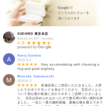
SUEHIRO 東京本店
Based on 827 reviews
4.8 ★★★★
★
☆
Avery Gordon
2026-8-2
★
★
★
★
★
Very accomodating with choosing a
ring and good englishy
Momoko Yamanouchi
2026-8-2
★
★
★
★
★
岩瀬店長にご対応いただきました。入荷
したてのダイヤモンドを見せてくださり、宝石のことに
ついて初心者の私達に分かりやすくご説明くださいまし
た。 当日は決められなかったので後日再び伺い成約出来
ました。 一生に一度の婚約指輪、素敵な物を購入できて