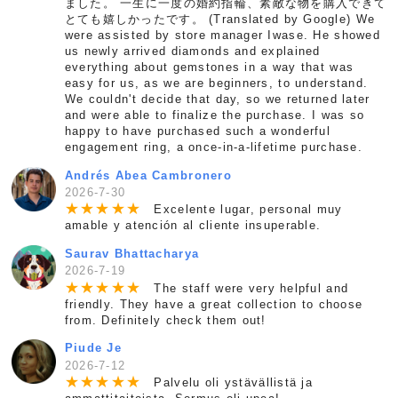
ました。 一生に一度の婚約指輪、素敵な物を購入できて
とても嬉しかったです。 (Translated by Google) We
were assisted by store manager Iwase. He showed
us newly arrived diamonds and explained
everything about gemstones in a way that was
easy for us, as we are beginners, to understand.
We couldn't decide that day, so we returned later
and were able to finalize the purchase. I was so
happy to have purchased such a wonderful
engagement ring, a once-in-a-lifetime purchase.
Andrés Abea Cambronero
2026-7-30
★
★
★
★
★
Excelente lugar, personal muy
amable y atención al cliente insuperable.
Saurav Bhattacharya
2026-7-19
★
★
★
★
★
The staff were very helpful and
friendly. They have a great collection to choose
from. Definitely check them out!
Piude Je
2026-7-12
★
★
★
★
★
Palvelu oli ystävällistä ja