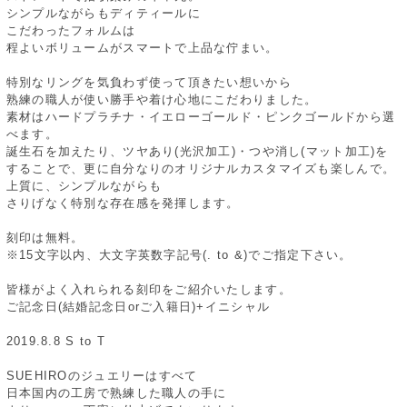
シンプルながらもディティールに
こだわったフォルムは
程よいボリュームがスマートで上品な佇まい。
特別なリングを気負わず使って頂きたい想いから
熟練の職人が使い勝手や着け心地にこだわりました。
素材はハードプラチナ・イエローゴールド・ピンクゴールドから選
べます。
誕生石を加えたり、ツヤあり(光沢加工)・つや消し(マット加工)を
することで、更に自分なりのオリジナルカスタマイズも楽しんで。
上質に、シンプルながらも
さりげなく特別な存在感を発揮します。
刻印は無料。
※15文字以内、大文字英数字記号(. to &)でご指定下さい。
皆様がよく入れられる刻印をご紹介いたします。
ご記念日(結婚記念日orご入籍日)+イニシャル
2019.8.8 S to T
SUEHIROのジュエリーはすべて
日本国内の工房で熟練した職人の手に