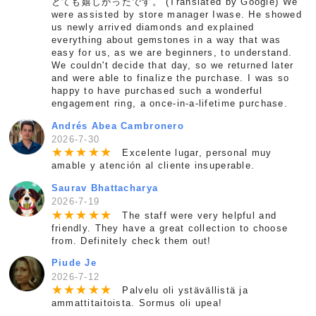
とても嬉しかったです。 (Translated by Google) We
were assisted by store manager Iwase. He showed
us newly arrived diamonds and explained
everything about gemstones in a way that was
easy for us, as we are beginners, to understand.
We couldn't decide that day, so we returned later
and were able to finalize the purchase. I was so
happy to have purchased such a wonderful
engagement ring, a once-in-a-lifetime purchase.
Andrés Abea Cambronero
2026-7-30
★
★
★
★
★
Excelente lugar, personal muy
amable y atención al cliente insuperable.
Saurav Bhattacharya
2026-7-19
★
★
★
★
★
The staff were very helpful and
friendly. They have a great collection to choose
from. Definitely check them out!
Piude Je
2026-7-12
★
★
★
★
★
Palvelu oli ystävällistä ja
ammattitaitoista. Sormus oli upea!