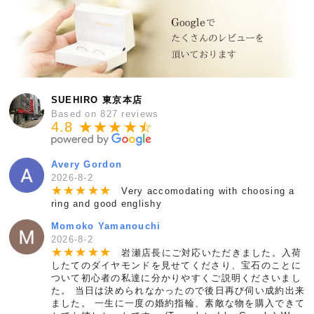
SUEHIRO 東京本店
Based on 827 reviews
4.8 ★★★★
★
☆
Avery Gordon
2026-8-2
★
★
★
★
★
Very accomodating with choosing a
ring and good englishy
Momoko Yamanouchi
2026-8-2
★
★
★
★
★
岩瀬店長にご対応いただきました。入荷
したてのダイヤモンドを見せてくださり、宝石のことに
ついて初心者の私達に分かりやすくご説明くださいまし
た。 当日は決められなかったので後日再び伺い成約出来
ました。 一生に一度の婚約指輪、素敵な物を購入できて