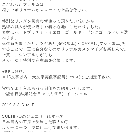
こだわったフォルムは
程よいボリュームがスマートで上品な佇まい。
特別なリングを気負わず使って頂きたい想いから
熟練の職人が使い勝手や着け心地にこだわりました。
素材はハードプラチナ・イエローゴールド・ピンクゴールドから選
べます。
誕生石を加えたり、ツヤあり(光沢加工)・つや消し(マット加工)を
することで、更に自分なりのオリジナルカスタマイズも楽しんで。
上質に、シンプルながらも
さりげなく特別な存在感を発揮します。
刻印は無料。
※15文字以内、大文字英数字記号(. to &)でご指定下さい。
皆様がよく入れられる刻印をご紹介いたします。
ご記念日(結婚記念日orご入籍日)+イニシャル
2019.8.8 S to T
SUEHIROのジュエリーはすべて
日本国内の工房で熟練した職人の手に
より一つ一つ丁寧に仕上げてまいります。