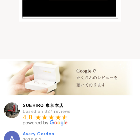
SUEHIRO 東京本店
Based on 827 reviews
4.8 ★★★★
★
☆
Avery Gordon
2026-8-2