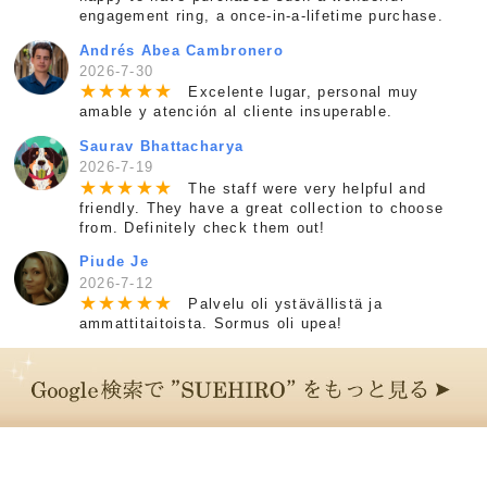
engagement ring, a once-in-a-lifetime purchase.
Andrés Abea Cambronero
2026-7-30
★
★
★
★
★
Excelente lugar, personal muy
amable y atención al cliente insuperable.
Saurav Bhattacharya
2026-7-19
★
★
★
★
★
The staff were very helpful and
friendly. They have a great collection to choose
from. Definitely check them out!
Piude Je
2026-7-12
★
★
★
★
★
Palvelu oli ystävällistä ja
ammattitaitoista. Sormus oli upea!