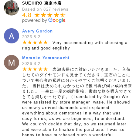
SUEHIRO 東京本店
Based on 827 reviews
4.8 ★★★★
★
☆
Avery Gordon
2026-8-2
★
★
★
★
★
Very accomodating with choosing a
ring and good englishy
Momoko Yamanouchi
2026-8-2
★
★
★
★
★
岩瀬店長にご対応いただきました。入荷
したてのダイヤモンドを見せてくださり、宝石のことに
ついて初心者の私達に分かりやすくご説明くださいまし
た。 当日は決められなかったので後日再び伺い成約出来
ました。 一生に一度の婚約指輪、素敵な物を購入できて
とても嬉しかったです。 (Translated by Google) We
were assisted by store manager Iwase. He showed
us newly arrived diamonds and explained
everything about gemstones in a way that was
easy for us, as we are beginners, to understand.
We couldn't decide that day, so we returned later
and were able to finalize the purchase. I was so
happy to have purchased such a wonderful