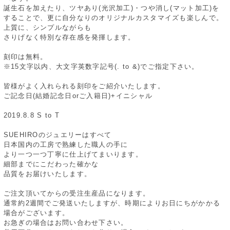
誕生石を加えたり、ツヤあり(光沢加工)・つや消し(マット加工)を
することで、更に自分なりのオリジナルカスタマイズも楽しんで。
上質に、シンプルながらも
さりげなく特別な存在感を発揮します。
刻印は無料。
※15文字以内、大文字英数字記号(. to &)でご指定下さい。
皆様がよく入れられる刻印をご紹介いたします。
ご記念日(結婚記念日orご入籍日)+イニシャル
2019.8.8 S to T
SUEHIROのジュエリーはすべて
日本国内の工房で熟練した職人の手に
より一つ一つ丁寧に仕上げてまいります。
細部までにこだわった確かな
品質をお届けいたします。
ご注文頂いてからの受注生産品になります。
通常約2週間でご発送いたしますが、時期によりお日にちがかかる
場合がございます。
お急ぎの場合はお問い合わせ下さい。