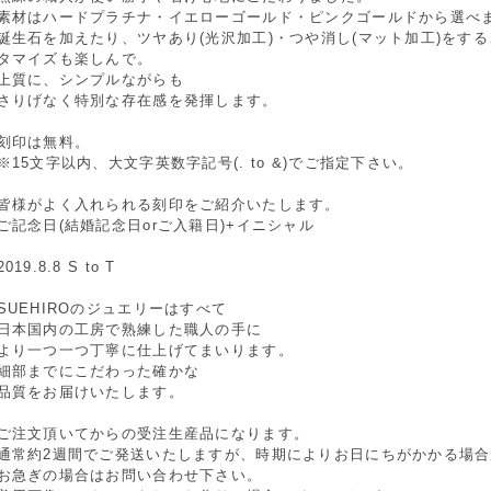
素材はハードプラチナ・イエローゴールド・ピンクゴールドから選べ
誕生石を加えたり、ツヤあり(光沢加工)・つや消し(マット加工)をす
タマイズも楽しんで。
上質に、シンプルながらも
さりげなく特別な存在感を発揮します。
刻印は無料。
※15文字以内、大文字英数字記号(. to &)でご指定下さい。
皆様がよく入れられる刻印をご紹介いたします。
ご記念日(結婚記念日orご入籍日)+イニシャル
2019.8.8 S to T
SUEHIROのジュエリーはすべて
日本国内の工房で熟練した職人の手に
より一つ一つ丁寧に仕上げてまいります。
細部までにこだわった確かな
品質をお届けいたします。
ご注文頂いてからの受注生産品になります。
通常約2週間でご発送いたしますが、時期によりお日にちがかかる場
お急ぎの場合はお問い合わせ下さい。