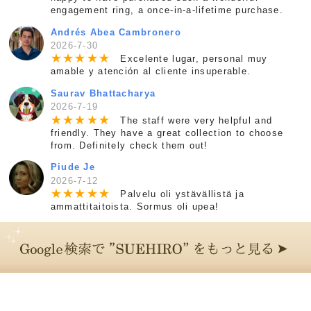
engagement ring, a once-in-a-lifetime purchase.
Andrés Abea Cambronero
2026-7-30
★
★
★
★
★
Excelente lugar, personal muy
amable y atención al cliente insuperable.
Saurav Bhattacharya
2026-7-19
★
★
★
★
★
The staff were very helpful and
friendly. They have a great collection to choose
from. Definitely check them out!
Piude Je
2026-7-12
★
★
★
★
★
Palvelu oli ystävällistä ja
ammattitaitoista. Sormus oli upea!