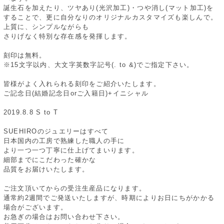
誕生石を加えたり、ツヤあり(光沢加工)・つや消し(マット加工)を
することで、更に自分なりのオリジナルカスタマイズも楽しんで。
上質に、シンプルながらも
さりげなく特別な存在感を発揮します。
刻印は無料。
※15文字以内、大文字英数字記号(. to &)でご指定下さい。
皆様がよく入れられる刻印をご紹介いたします。
ご記念日(結婚記念日orご入籍日)+イニシャル
2019.8.8 S to T
SUEHIROのジュエリーはすべて
日本国内の工房で熟練した職人の手に
より一つ一つ丁寧に仕上げてまいります。
細部までにこだわった確かな
品質をお届けいたします。
ご注文頂いてからの受注生産品になります。
通常約2週間でご発送いたしますが、時期によりお日にちがかかる
場合がございます。
お急ぎの場合はお問い合わせ下さい。