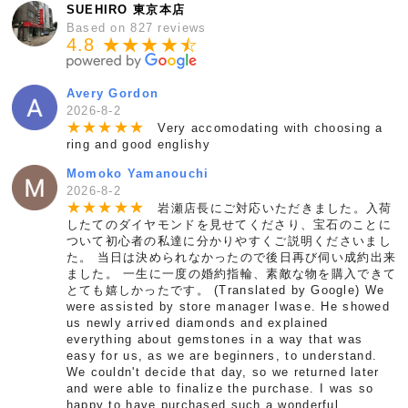
SUEHIRO 東京本店
Based on 827 reviews
4.8 ★★★★
★
☆
Avery Gordon
2026-8-2
★
★
★
★
★
Very accomodating with choosing a
ring and good englishy
Momoko Yamanouchi
2026-8-2
★
★
★
★
★
岩瀬店長にご対応いただきました。入荷
したてのダイヤモンドを見せてくださり、宝石のことに
ついて初心者の私達に分かりやすくご説明くださいまし
た。 当日は決められなかったので後日再び伺い成約出来
ました。 一生に一度の婚約指輪、素敵な物を購入できて
とても嬉しかったです。 (Translated by Google) We
were assisted by store manager Iwase. He showed
us newly arrived diamonds and explained
everything about gemstones in a way that was
easy for us, as we are beginners, to understand.
We couldn't decide that day, so we returned later
and were able to finalize the purchase. I was so
happy to have purchased such a wonderful