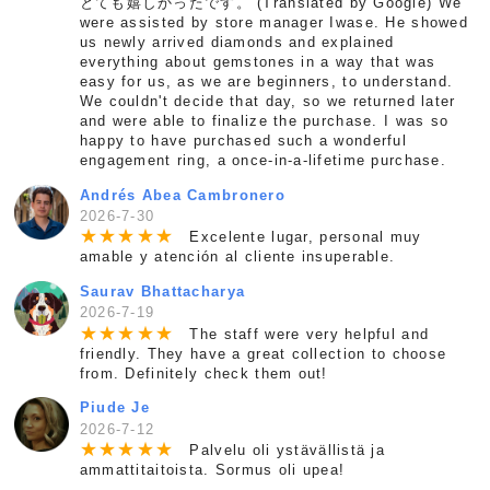
とても嬉しかったです。 (Translated by Google) We
were assisted by store manager Iwase. He showed
us newly arrived diamonds and explained
everything about gemstones in a way that was
easy for us, as we are beginners, to understand.
We couldn't decide that day, so we returned later
and were able to finalize the purchase. I was so
happy to have purchased such a wonderful
engagement ring, a once-in-a-lifetime purchase.
Andrés Abea Cambronero
2026-7-30
★
★
★
★
★
Excelente lugar, personal muy
amable y atención al cliente insuperable.
Saurav Bhattacharya
2026-7-19
★
★
★
★
★
The staff were very helpful and
friendly. They have a great collection to choose
from. Definitely check them out!
Piude Je
2026-7-12
★
★
★
★
★
Palvelu oli ystävällistä ja
ammattitaitoista. Sormus oli upea!