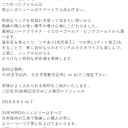
こだわったフォルムは
程よいボリュームがスマートで上品な佇まい。
特別なリングを気負わず使って頂きたい想いから
熟練の職人が使い勝手や着け心地にこだわりました。
素材はハードプラチナ・イエローゴールド・ピンクゴールドから選
べます。
誕生石を加えたり、ツヤあり(光沢加工)・つや消し(マット加工)を
することで、更に自分なりのオリジナルカスタマイズも楽しんで。
上質に、シンプルながらも
さりげなく特別な存在感を発揮します。
刻印は無料。
※15文字以内、大文字英数字記号(. to &)でご指定下さい。
皆様がよく入れられる刻印をご紹介いたします。
ご記念日(結婚記念日orご入籍日)+イニシャル
2019.8.8 S to T
SUEHIROのジュエリーはすべて
日本国内の工房で熟練した職人の手に
より一つ一つ丁寧に仕上げてまいります。