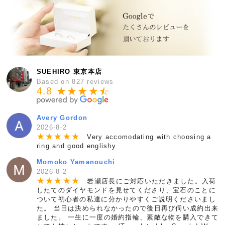
SUEHIRO 東京本店
Based on 827 reviews
4.8 ★★★★
★
☆
Avery Gordon
2026-8-2
★
★
★
★
★
Very accomodating with choosing a
ring and good englishy
Momoko Yamanouchi
2026-8-2
★
★
★
★
★
岩瀬店長にご対応いただきました。入荷
したてのダイヤモンドを見せてくださり、宝石のことに
ついて初心者の私達に分かりやすくご説明くださいまし
た。 当日は決められなかったので後日再び伺い成約出来
ました。 一生に一度の婚約指輪、素敵な物を購入できて