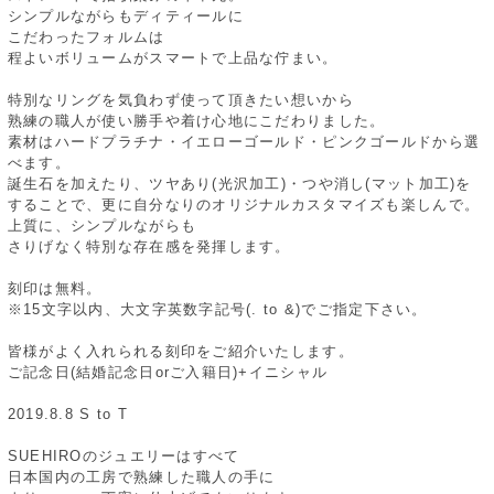
シンプルながらもディティールに
こだわったフォルムは
程よいボリュームがスマートで上品な佇まい。
特別なリングを気負わず使って頂きたい想いから
熟練の職人が使い勝手や着け心地にこだわりました。
素材はハードプラチナ・イエローゴールド・ピンクゴールドから選
べます。
誕生石を加えたり、ツヤあり(光沢加工)・つや消し(マット加工)を
することで、更に自分なりのオリジナルカスタマイズも楽しんで。
上質に、シンプルながらも
さりげなく特別な存在感を発揮します。
刻印は無料。
※15文字以内、大文字英数字記号(. to &)でご指定下さい。
皆様がよく入れられる刻印をご紹介いたします。
ご記念日(結婚記念日orご入籍日)+イニシャル
2019.8.8 S to T
SUEHIROのジュエリーはすべて
日本国内の工房で熟練した職人の手に