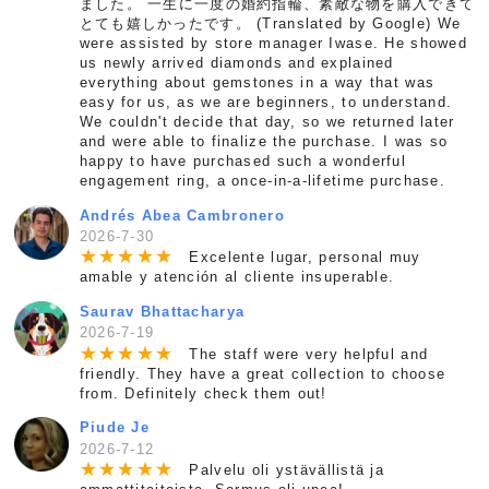
ました。 一生に一度の婚約指輪、素敵な物を購入できて
とても嬉しかったです。 (Translated by Google) We
were assisted by store manager Iwase. He showed
us newly arrived diamonds and explained
everything about gemstones in a way that was
easy for us, as we are beginners, to understand.
We couldn't decide that day, so we returned later
and were able to finalize the purchase. I was so
happy to have purchased such a wonderful
engagement ring, a once-in-a-lifetime purchase.
Andrés Abea Cambronero
2026-7-30
★
★
★
★
★
Excelente lugar, personal muy
amable y atención al cliente insuperable.
Saurav Bhattacharya
2026-7-19
★
★
★
★
★
The staff were very helpful and
friendly. They have a great collection to choose
from. Definitely check them out!
Piude Je
2026-7-12
★
★
★
★
★
Palvelu oli ystävällistä ja