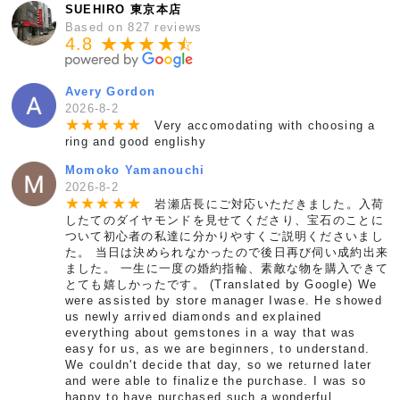
SUEHIRO 東京本店
Based on 827 reviews
4.8 ★★★★
★
☆
Avery Gordon
2026-8-2
★
★
★
★
★
Very accomodating with choosing a
ring and good englishy
Momoko Yamanouchi
2026-8-2
★
★
★
★
★
岩瀬店長にご対応いただきました。入荷
したてのダイヤモンドを見せてくださり、宝石のことに
ついて初心者の私達に分かりやすくご説明くださいまし
た。 当日は決められなかったので後日再び伺い成約出来
ました。 一生に一度の婚約指輪、素敵な物を購入できて
とても嬉しかったです。 (Translated by Google) We
were assisted by store manager Iwase. He showed
us newly arrived diamonds and explained
everything about gemstones in a way that was
easy for us, as we are beginners, to understand.
We couldn't decide that day, so we returned later
and were able to finalize the purchase. I was so
happy to have purchased such a wonderful