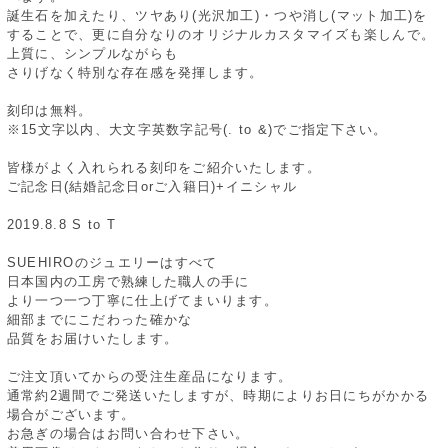
誕生石を加えたり、ツヤあり(光沢加工)・つや消し(マット加工)を
することで、更に自分なりのオリジナルカスタマイズも楽しんで。
上質に、シンプルながらも
さりげなく特別な存在感を発揮します。
刻印は無料。
※15文字以内、大文字英数字記号(. to &)でご指定下さい。
皆様がよく入れられる刻印をご紹介いたします。
ご記念日(結婚記念日orご入籍日)+イニシャル
2019.8.8 S to T
SUEHIROのジュエリーはすべて
日本国内の工房で熟練した職人の手に
より一つ一つ丁寧に仕上げてまいります。
細部までにこだわった確かな
品質をお届けいたします。
ご注文頂いてからの受注生産品になります。
通常約2週間でご発送いたしますが、時期によりお日にちがかかる
場合がございます。
お急ぎの場合はお問い合わせ下さい。