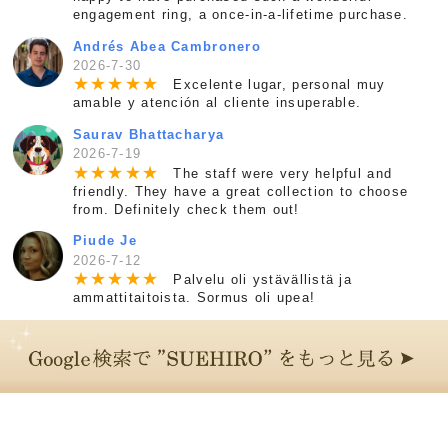
engagement ring, a once-in-a-lifetime purchase.
Andrés Abea Cambronero
2026-7-30
★
★
★
★
★
Excelente lugar, personal muy
amable y atención al cliente insuperable.
Saurav Bhattacharya
2026-7-19
★
★
★
★
★
The staff were very helpful and
friendly. They have a great collection to choose
from. Definitely check them out!
Piude Je
2026-7-12
★
★
★
★
★
Palvelu oli ystävällistä ja
ammattitaitoista. Sormus oli upea!