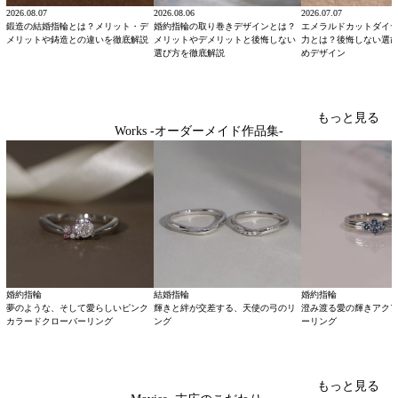
2026.08.07
2026.08.06
2026.07.07
鍛造の結婚指輪とは？メリット・デ
婚約指輪の取り巻きデザインとは？
エメラルドカットダイ
メリットや鋳造との違いを徹底解説
メリットやデメリットと後悔しない
力とは？後悔しない選
選び方を徹底解説
めデザイン
もっと見る
Works -オーダーメイド作品集-
婚約指輪
結婚指輪
婚約指輪
夢のような、そして愛らしいピンク
輝きと絆が交差する、天使の弓のリ
澄み渡る愛の輝きアク
カラードクローバーリング
ング
ーリング
もっと見る