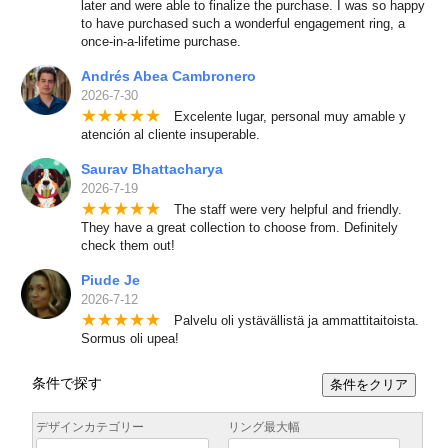
later and were able to finalize the purchase. I was so happy
to have purchased such a wonderful engagement ring, a
once-in-a-lifetime purchase.
Andrés Abea Cambronero
2026-7-30
★
★
★
★
★
Excelente lugar, personal muy amable y
atención al cliente insuperable.
Saurav Bhattacharya
2026-7-19
★
★
★
★
★
The staff were very helpful and friendly.
They have a great collection to choose from. Definitely
check them out!
Piude Je
2026-7-12
★
★
★
★
★
Palvelu oli ystävällistä ja ammattitaitoista.
Sormus oli upea!
条件で探す
条件をクリア
デザインカテゴリー
リング最大幅