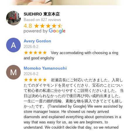
SUEHIRO 東京本店
Based on 827 reviews
4.8 ★★★★
★
☆
Avery Gordon
2026-8-2
★
★
★
★
★
Very accomodating with choosing a ring
and good englishy
Momoko Yamanouchi
2026-8-2
★
★
★
★
★
岩瀬店長にご対応いただきました。入荷し
たてのダイヤモンドを見せてくださり、宝石のことについ
て初心者の私達に分かりやすくご説明くださいました。 当
日は決められなかったので後日再び伺い成約出来ました。
一生に一度の婚約指輪、素敵な物を購入できてとても嬉し
かったです。 (Translated by Google) We were assisted by
store manager Iwase. He showed us newly arrived
diamonds and explained everything about gemstones in a
way that was easy for us, as we are beginners, to
understand. We couldn't decide that day, so we returned