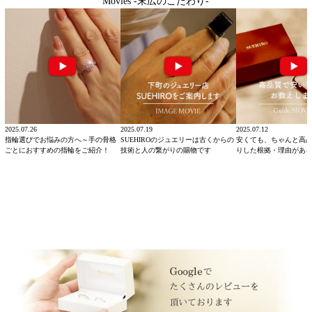
Movies -末広のこだわり-
2025.07.26
2025.07.19
2025.07.12
指輪選びでお悩みの方へ～手の骨格
SUEHIROのジュエリーは古くからの
安くても、ちゃんと高
ごとにおすすめの指輪をご紹介！
技術と人の繋がりの賜物です
りした根拠・理由があ