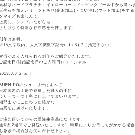
素材はハードプラチナ・イエローゴールド・ピンクゴールドから選べ
誕生石を加えたり、ツヤあり(光沢加工)・つや消し(マット加工)をす
タマイズも楽しんで。
上質に、シンプルながらも
さりげなく特別な存在感を発揮します。
刻印は無料。
※15文字以内、大文字英数字記号(. to &)でご指定下さい。
皆様がよく入れられる刻印をご紹介いたします。
ご記念日(結婚記念日orご入籍日)+イニシャル
2019.8.8 S to T
SUEHIROのジュエリーはすべて
日本国内の工房で熟練した職人の手に
より一つ一つ丁寧に仕上げてまいります。
細部までにこだわった確かな
品質をお届けいたします。
ご注文頂いてからの受注生産品になります。
通常約2週間でご発送いたしますが、時期によりお日にちがかかる場
お急ぎの場合はお問い合わせ下さい。