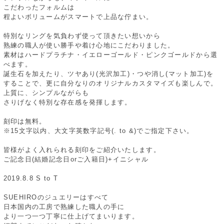
こだわったフォルムは
程よいボリュームがスマートで上品な佇まい。
特別なリングを気負わず使って頂きたい想いから
熟練の職人が使い勝手や着け心地にこだわりました。
素材はハードプラチナ・イエローゴールド・ピンクゴールドから選
べます。
誕生石を加えたり、ツヤあり(光沢加工)・つや消し(マット加工)を
することで、更に自分なりのオリジナルカスタマイズも楽しんで。
上質に、シンプルながらも
さりげなく特別な存在感を発揮します。
刻印は無料。
※15文字以内、大文字英数字記号(. to &)でご指定下さい。
皆様がよく入れられる刻印をご紹介いたします。
ご記念日(結婚記念日orご入籍日)+イニシャル
2019.8.8 S to T
SUEHIROのジュエリーはすべて
日本国内の工房で熟練した職人の手に
より一つ一つ丁寧に仕上げてまいります。