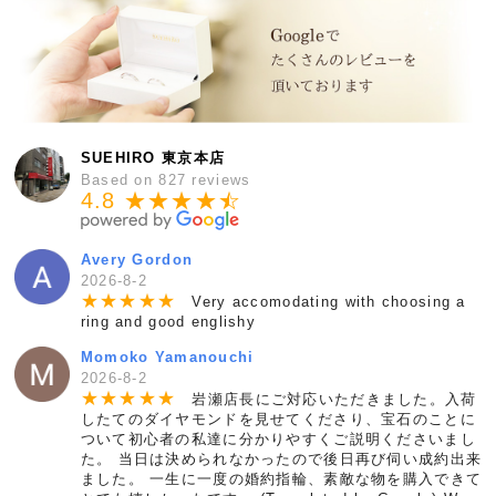
SUEHIRO 東京本店
Based on 827 reviews
4.8 ★★★★
★
☆
Avery Gordon
2026-8-2
★
★
★
★
★
Very accomodating with choosing a
ring and good englishy
Momoko Yamanouchi
2026-8-2
★
★
★
★
★
岩瀬店長にご対応いただきました。入荷
したてのダイヤモンドを見せてくださり、宝石のことに
ついて初心者の私達に分かりやすくご説明くださいまし
た。 当日は決められなかったので後日再び伺い成約出来
ました。 一生に一度の婚約指輪、素敵な物を購入できて