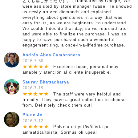
とても嬉しかったです。 (Translated by Google) We
were assisted by store manager Iwase. He showed
us newly arrived diamonds and explained
everything about gemstones in a way that was
easy for us, as we are beginners, to understand.
We couldn't decide that day, so we returned later
and were able to finalize the purchase. I was so
happy to have purchased such a wonderful
engagement ring, a once-in-a-lifetime purchase.
Andrés Abea Cambronero
2026-7-30
★
★
★
★
★
Excelente lugar, personal muy
amable y atención al cliente insuperable.
Saurav Bhattacharya
2026-7-19
★
★
★
★
★
The staff were very helpful and
friendly. They have a great collection to choose
from. Definitely check them out!
Piude Je
2026-7-12
★
★
★
★
★
Palvelu oli ystävällistä ja
ammattitaitoista. Sormus oli upea!