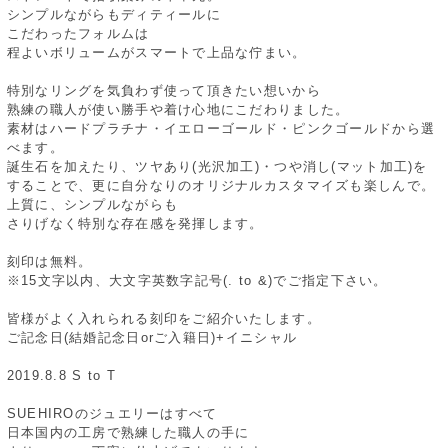
シンプルながらもディティールに
こだわったフォルムは
程よいボリュームがスマートで上品な佇まい。
特別なリングを気負わず使って頂きたい想いから
熟練の職人が使い勝手や着け心地にこだわりました。
素材はハードプラチナ・イエローゴールド・ピンクゴールドから選
べます。
誕生石を加えたり、ツヤあり(光沢加工)・つや消し(マット加工)を
することで、更に自分なりのオリジナルカスタマイズも楽しんで。
上質に、シンプルながらも
さりげなく特別な存在感を発揮します。
刻印は無料。
※15文字以内、大文字英数字記号(. to &)でご指定下さい。
皆様がよく入れられる刻印をご紹介いたします。
ご記念日(結婚記念日orご入籍日)+イニシャル
2019.8.8 S to T
SUEHIROのジュエリーはすべて
日本国内の工房で熟練した職人の手に