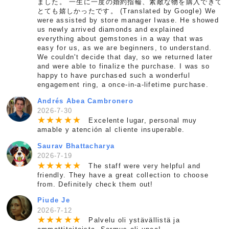
ました。 一生に一度の婚約指輪、素敵な物を購入できて
とても嬉しかったです。 (Translated by Google) We
were assisted by store manager Iwase. He showed
us newly arrived diamonds and explained
everything about gemstones in a way that was
easy for us, as we are beginners, to understand.
We couldn't decide that day, so we returned later
and were able to finalize the purchase. I was so
happy to have purchased such a wonderful
engagement ring, a once-in-a-lifetime purchase.
Andrés Abea Cambronero
2026-7-30
★
★
★
★
★
Excelente lugar, personal muy
amable y atención al cliente insuperable.
Saurav Bhattacharya
2026-7-19
★
★
★
★
★
The staff were very helpful and
friendly. They have a great collection to choose
from. Definitely check them out!
Piude Je
2026-7-12
★
★
★
★
★
Palvelu oli ystävällistä ja