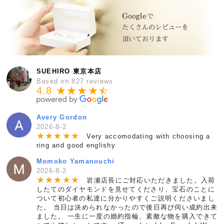
SUEHIRO 東京本店
Based on 827 reviews
4.8 ★★★★
★
☆
Avery Gordon
2026-8-2
★
★
★
★
★
Very accomodating with choosing a
ring and good englishy
Momoko Yamanouchi
2026-8-2
★
★
★
★
★
岩瀬店長にご対応いただきました。入荷
したてのダイヤモンドを見せてくださり、宝石のことに
ついて初心者の私達に分かりやすくご説明くださいまし
た。 当日は決められなかったので後日再び伺い成約出来
ました。 一生に一度の婚約指輪、素敵な物を購入できて