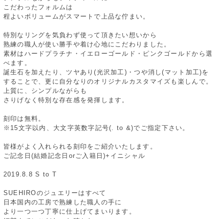
こだわったフォルムは
程よいボリュームがスマートで上品な佇まい。
特別なリングを気負わず使って頂きたい想いから
熟練の職人が使い勝手や着け心地にこだわりました。
素材はハードプラチナ・イエローゴールド・ピンクゴールドから選
べます。
誕生石を加えたり、ツヤあり(光沢加工)・つや消し(マット加工)を
することで、更に自分なりのオリジナルカスタマイズも楽しんで。
上質に、シンプルながらも
さりげなく特別な存在感を発揮します。
刻印は無料。
※15文字以内、大文字英数字記号(. to &)でご指定下さい。
皆様がよく入れられる刻印をご紹介いたします。
ご記念日(結婚記念日orご入籍日)+イニシャル
2019.8.8 S to T
SUEHIROのジュエリーはすべて
日本国内の工房で熟練した職人の手に
より一つ一つ丁寧に仕上げてまいります。