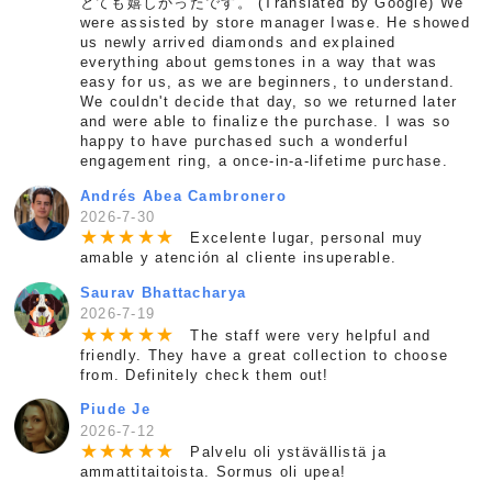
とても嬉しかったです。 (Translated by Google) We
were assisted by store manager Iwase. He showed
us newly arrived diamonds and explained
everything about gemstones in a way that was
easy for us, as we are beginners, to understand.
We couldn't decide that day, so we returned later
and were able to finalize the purchase. I was so
happy to have purchased such a wonderful
engagement ring, a once-in-a-lifetime purchase.
Andrés Abea Cambronero
2026-7-30
★
★
★
★
★
Excelente lugar, personal muy
amable y atención al cliente insuperable.
Saurav Bhattacharya
2026-7-19
★
★
★
★
★
The staff were very helpful and
friendly. They have a great collection to choose
from. Definitely check them out!
Piude Je
2026-7-12
★
★
★
★
★
Palvelu oli ystävällistä ja
ammattitaitoista. Sormus oli upea!