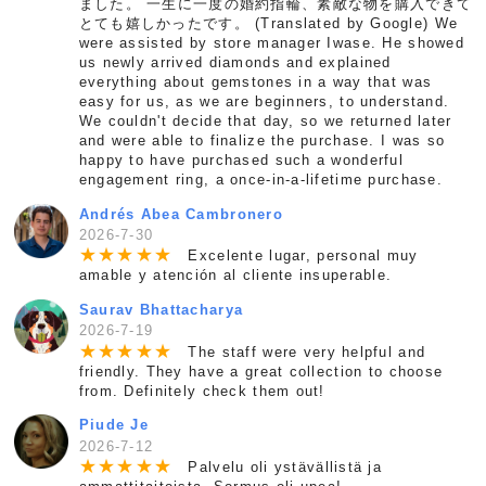
ました。 一生に一度の婚約指輪、素敵な物を購入できて
とても嬉しかったです。 (Translated by Google) We
were assisted by store manager Iwase. He showed
us newly arrived diamonds and explained
everything about gemstones in a way that was
easy for us, as we are beginners, to understand.
We couldn't decide that day, so we returned later
and were able to finalize the purchase. I was so
happy to have purchased such a wonderful
engagement ring, a once-in-a-lifetime purchase.
Andrés Abea Cambronero
2026-7-30
★
★
★
★
★
Excelente lugar, personal muy
amable y atención al cliente insuperable.
Saurav Bhattacharya
2026-7-19
★
★
★
★
★
The staff were very helpful and
friendly. They have a great collection to choose
from. Definitely check them out!
Piude Je
2026-7-12
★
★
★
★
★
Palvelu oli ystävällistä ja