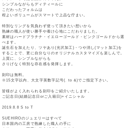
シンプルながらもディティールに
こだわったフォルムは
程よいボリュームがスマートで上品な佇まい。
特別なリングを気負わず使って頂きたい想いから
熟練の職人が使い勝手や着け心地にこだわりました。
素材はハードプラチナ・イエローゴールド・ピンクゴールドから選
べます。
誕生石を加えたり、ツヤあり(光沢加工)・つや消し(マット加工)を
することで、更に自分なりのオリジナルカスタマイズも楽しんで。
上質に、シンプルながらも
さりげなく特別な存在感を発揮します。
刻印は無料。
※15文字以内、大文字英数字記号(. to &)でご指定下さい。
皆様がよく入れられる刻印をご紹介いたします。
ご記念日(結婚記念日orご入籍日)+イニシャル
2019.8.8 S to T
SUEHIROのジュエリーはすべて
日本国内の工房で熟練した職人の手に