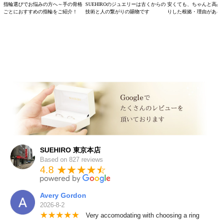
指輪選びでお悩みの方へ～手の骨格
SUEHIROのジュエリーは古くからの
安くても、ちゃんと高
ごとにおすすめの指輪をご紹介！
技術と人の繋がりの賜物です
りした根拠・理由があ
SUEHIRO 東京本店
Based on 827 reviews
4.8 ★★★★
★
☆
Avery Gordon
2026-8-2
★
★
★
★
★
Very accomodating with choosing a ring