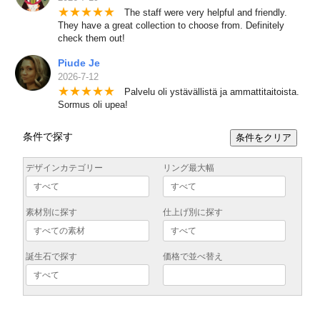
★
★
★
★
★
The staff were very helpful and friendly.
They have a great collection to choose from. Definitely
check them out!
Piude Je
2026-7-12
★
★
★
★
★
Palvelu oli ystävällistä ja ammattitaitoista.
Sormus oli upea!
条件で探す
条件をクリア
デザインカテゴリー
リング最大幅
素材別に探す
仕上げ別に探す
誕生石で探す
価格で並べ替え