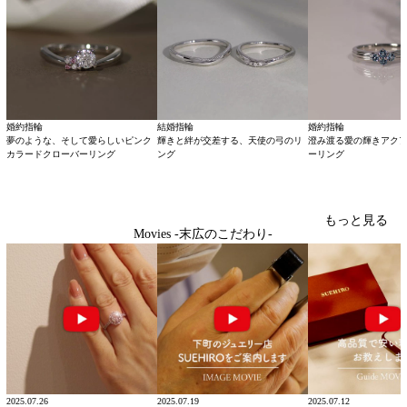
婚約指輪
結婚指輪
婚約指輪
夢のような、そして愛らしいピンク
輝きと絆が交差する、天使の弓のリ
澄み渡る愛の輝きアク
カラードクローバーリング
ング
ーリング
もっと見る
Movies -末広のこだわり-
2025.07.26
2025.07.19
2025.07.12