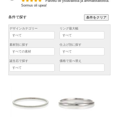
★
★
★
★
★
Palvelu oli ystävällistä ja ammattitaitoista.
Sormus oli upea!
条件で探す
条件をクリア
デザインカテゴリー
リング最大幅
素材別に探す
仕上げ別に探す
誕生石で探す
価格で並べ替え