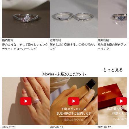
婚約指輪
結婚指輪
婚約指輪
夢のような、そして愛らしいピンク
輝きと絆が交差する、天使の弓のリ
澄み渡る愛の輝きアク
カラードクローバーリング
ング
ーリング
もっと見る
Movies -末広のこだわり-
2025.07.26
2025.07.19
2025.07.12