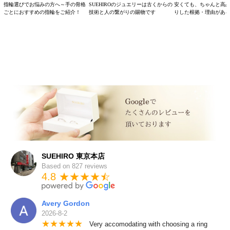
指輪選びでお悩みの方へ～手の骨格
SUEHIROのジュエリーは古くからの
安くても、ちゃんと高
ごとにおすすめの指輪をご紹介！
技術と人の繋がりの賜物です
りした根拠・理由があ
SUEHIRO 東京本店
Based on 827 reviews
4.8 ★★★★
★
☆
Avery Gordon
2026-8-2
★
★
★
★
★
Very accomodating with choosing a ring