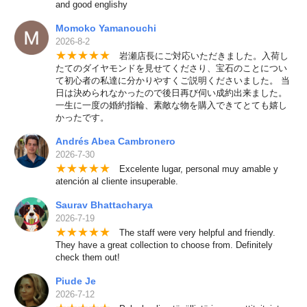
and good englishy
Momoko Yamanouchi
2026-8-2
★
★
★
★
★
岩瀬店長にご対応いただきました。入荷し
たてのダイヤモンドを見せてくださり、宝石のことについ
て初心者の私達に分かりやすくご説明くださいました。 当
日は決められなかったので後日再び伺い成約出来ました。
一生に一度の婚約指輪、素敵な物を購入できてとても嬉し
かったです。
Andrés Abea Cambronero
2026-7-30
★
★
★
★
★
Excelente lugar, personal muy amable y
atención al cliente insuperable.
Saurav Bhattacharya
2026-7-19
★
★
★
★
★
The staff were very helpful and friendly.
They have a great collection to choose from. Definitely
check them out!
Piude Je
2026-7-12