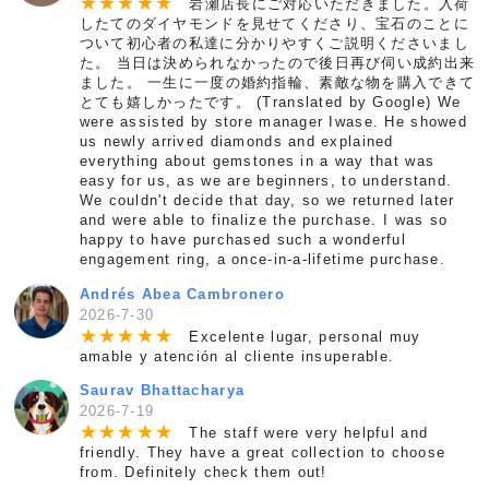
★
★
★
★
★
岩瀬店長にご対応いただきました。入荷
したてのダイヤモンドを見せてくださり、宝石のことに
ついて初心者の私達に分かりやすくご説明くださいまし
た。 当日は決められなかったので後日再び伺い成約出来
ました。 一生に一度の婚約指輪、素敵な物を購入できて
とても嬉しかったです。 (Translated by Google) We
were assisted by store manager Iwase. He showed
us newly arrived diamonds and explained
everything about gemstones in a way that was
easy for us, as we are beginners, to understand.
We couldn't decide that day, so we returned later
and were able to finalize the purchase. I was so
happy to have purchased such a wonderful
engagement ring, a once-in-a-lifetime purchase.
Andrés Abea Cambronero
2026-7-30
★
★
★
★
★
Excelente lugar, personal muy
amable y atención al cliente insuperable.
Saurav Bhattacharya
2026-7-19
★
★
★
★
★
The staff were very helpful and
friendly. They have a great collection to choose
from. Definitely check them out!