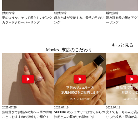
婚約指輪
結婚指輪
婚約指輪
夢のような、そして愛らしいピンク
輝きと絆が交差する、天使の弓のリ
澄み渡る愛の輝きアク
カラードクローバーリング
ング
ーリング
もっと見る
Movies -末広のこだわり-
2025.07.26
2025.07.19
2025.07.12
指輪選びでお悩みの方へ～手の骨格
SUEHIROのジュエリーは古くからの
安くても、ちゃんと高
ごとにおすすめの指輪をご紹介！
技術と人の繋がりの賜物です
りした根拠・理由があ