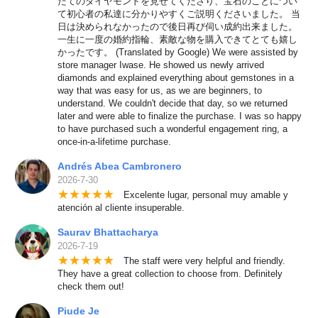
たてのダイヤモンドを見せてくださり、宝石のことについ
て初心者の私達に分かりやすくご説明くださいました。 当
日は決められなかったので後日再び伺い成約出来ました。
一生に一度の婚約指輪、素敵な物を購入できてとても嬉し
かったです。 (Translated by Google) We were assisted by
store manager Iwase. He showed us newly arrived
diamonds and explained everything about gemstones in a
way that was easy for us, as we are beginners, to
understand. We couldn't decide that day, so we returned
later and were able to finalize the purchase. I was so happy
to have purchased such a wonderful engagement ring, a
once-in-a-lifetime purchase.
Andrés Abea Cambronero
2026-7-30
★
★
★
★
★
Excelente lugar, personal muy amable y
atención al cliente insuperable.
Saurav Bhattacharya
2026-7-19
★
★
★
★
★
The staff were very helpful and friendly.
They have a great collection to choose from. Definitely
check them out!
Piude Je