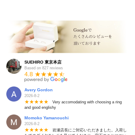
SUEHIRO 東京本店
Based on 827 reviews
4.8 ★★★★
★
☆
Avery Gordon
2026-8-2
★
★
★
★
★
Very accomodating with choosing a ring
and good englishy
Momoko Yamanouchi
2026-8-2
★
★
★
★
★
岩瀬店長にご対応いただきました。入荷し