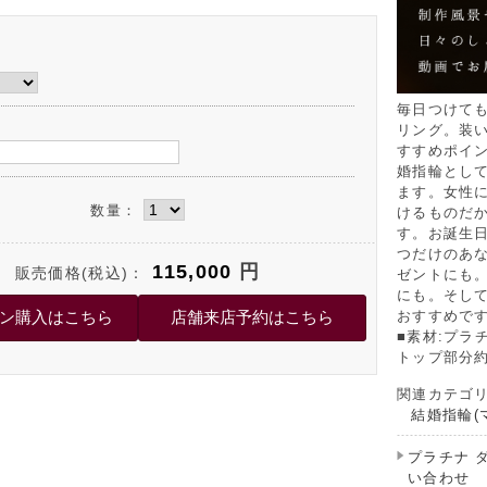
毎日つけて
リング。装
すすめポイ
婚指輪とし
ます。女性
数量：
けるものだ
す。お誕生
つだけのあ
115,000
円
販売価格(税込)：
ゼントにも
にも。そし
おすすめで
■素材:プラチナ
トップ部分約
関連カテゴ
結婚指輪(
プラチナ 
い合わせ