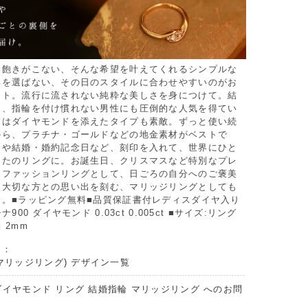
も飽きがこない、そんな希望を叶えてくれるシンプルな
いを選ばない、その日のスタイルに合わせやすいのがお
ント。流行に流されない純粋な美しさを身につけて。結
て、指輪を付け慣れない男性にも圧倒的な人気を得てい
にはダイヤモンドを添えたタイプも素敵。ずっと使い続
から、プラチナ・ゴールドなどの地金素材がベストで
日や結婚・婚約記念日など、刻印を入れて、世界にひと
なたのリングに。お誕生日、クリスマスなど特別なプレ
。ファッションリングとして、日ごろの自分へのご褒美
て大切な方との思い出を刻む、マリッジリングとしても
す。■ラッピング無料■品質保証書付レディスダイヤ入り
900 ダイヤモンド 0.03ct 0.005ct ■サイズ:リング
 2mm
リ：
マリッジリング) デザイン一覧
ダイヤモンド リング 結婚指輪 マリッジリング へのお問