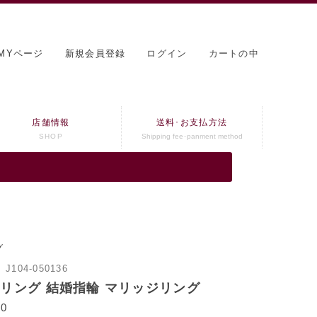
MYページ
新規会員登録
ログイン
カートの中
店舗情報
送料･お支払方法
SHOP
Shipping fee･panment method
グ
：
J104-050136
 リング 結婚指輪 マリッジリング
0