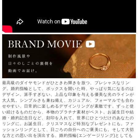
最高級のダイヤモンドがひときわ輝きを放つ、プレシャスなリン
グ。婚約指輪として、ボックスを開いた時、やっぱり気になるのは
デザイン。派手すぎない、上品な印象を与える優美な光のラインが
大人気。シンプルさも兼ね備え、カジュアル、フォーマルでも合わ
せやすい、日常的に楽しめるデザインリングが素敵です。ずっと使
い続けるものだから、本物のプラチナ素材がベスト。お誕生日や結
婚・婚約記念日など、刻印を入れて、世界にひとつだけのあなたの
リングに。お誕生日、クリスマスなど特別なプレゼントにも。ファ
ッションリングとして、日ごろの自分へのご褒美にも。そして大切
な方との思い出を演出する、婚約指輪(エンゲージリング)としても