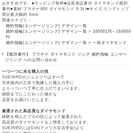
おすすめです。■ラッピング無料■品質保証書付 ダイヤモンド鑑別
書付■素材:プラチナ900 ダイヤモンド 0.3ct■サイズ:リングトップ
部分最大幅約 5mm
関連カテゴリ：
婚約指輪(エンゲージリング) デザイン一覧
婚約指輪(エンゲージリング) デザイン一覧
>
100001円～150000
円
婚約指輪(エンゲージリング) デザイン一覧
>
一粒ダイヤモンド
【鑑別書付】 プラチナ ダイヤモンド リング 婚約指輪 エンゲー
ジリング へのお問い合わせ
一つ一つに光る職人の技
SUEHIROのジュエリーはすべて
日本国内の工房で熟練した職人の手に
より一つ一つ丁寧に仕上げてまいります。
細部までにこだわった確かな
品質をお届けいたします。
厳選された高品質なダイヤモンド
経験を積んだプロの目によって厳選された
高品質のダイヤモンドをご用意しております。
SUEHIROにはGIA(アメリカ宝石学会)より