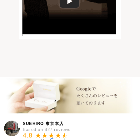
SUEHIRO 東京本店
Based on 827 reviews
4.8 ★★★★
★
☆