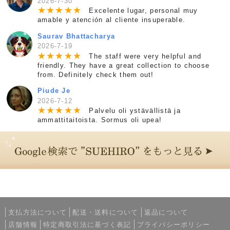
2026-7-30
★
★
★
★
★
Excelente lugar, personal muy
amable y atención al cliente insuperable.
Saurav Bhattacharya
2026-7-19
★
★
★
★
★
The staff were very helpful and
friendly. They have a great collection to choose
from. Definitely check them out!
Piude Je
2026-7-12
★
★
★
★
★
Palvelu oli ystävällistä ja
ammattitaitoista. Sormus oli upea!
支払方法について
配送・送料について
返品について
店舗情報
特定商取引法に基づく表記
プライバシーポリシー