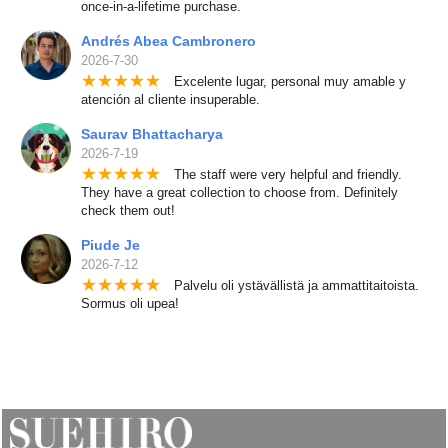
once-in-a-lifetime purchase.
Andrés Abea Cambronero
2026-7-30
★
★
★
★
★
Excelente lugar, personal muy amable y
atención al cliente insuperable.
Saurav Bhattacharya
2026-7-19
★
★
★
★
★
The staff were very helpful and friendly.
They have a great collection to choose from. Definitely
check them out!
Piude Je
2026-7-12
★
★
★
★
★
Palvelu oli ystävällistä ja ammattitaitoista.
Sormus oli upea!