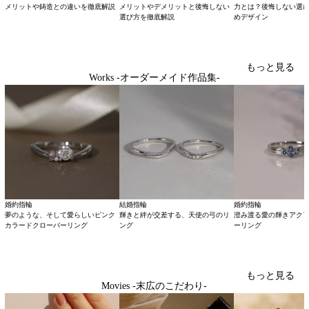
メリットや鋳造との違いを徹底解説
メリットやデメリットと後悔しない
力とは？後悔しない選
選び方を徹底解説
めデザイン
もっと見る
Works -オーダーメイド作品集-
婚約指輪
結婚指輪
婚約指輪
夢のような、そして愛らしいピンク
輝きと絆が交差する、天使の弓のリ
澄み渡る愛の輝きアク
カラードクローバーリング
ング
ーリング
もっと見る
Movies -末広のこだわり-