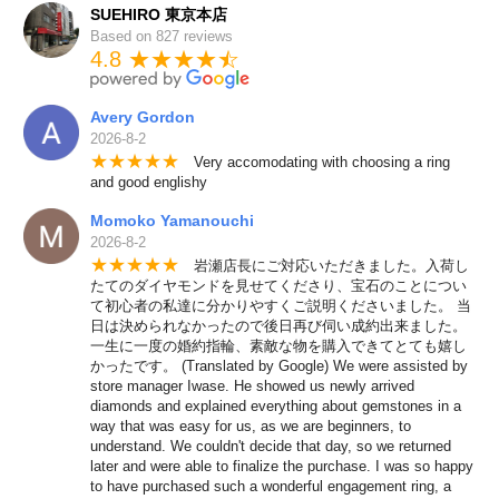
SUEHIRO 東京本店
Based on 827 reviews
4.8 ★★★★
★
☆
Avery Gordon
2026-8-2
★
★
★
★
★
Very accomodating with choosing a ring
and good englishy
Momoko Yamanouchi
2026-8-2
★
★
★
★
★
岩瀬店長にご対応いただきました。入荷し
たてのダイヤモンドを見せてくださり、宝石のことについ
て初心者の私達に分かりやすくご説明くださいました。 当
日は決められなかったので後日再び伺い成約出来ました。
一生に一度の婚約指輪、素敵な物を購入できてとても嬉し
かったです。 (Translated by Google) We were assisted by
store manager Iwase. He showed us newly arrived
diamonds and explained everything about gemstones in a
way that was easy for us, as we are beginners, to
understand. We couldn't decide that day, so we returned
later and were able to finalize the purchase. I was so happy
to have purchased such a wonderful engagement ring, a