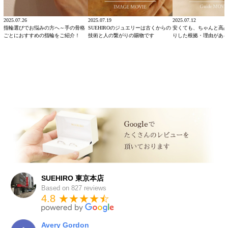
2025.07.26
2025.07.19
2025.07.12
指輪選びでお悩みの方へ～手の骨格
SUEHIROのジュエリーは古くからの
安くても、ちゃんと高
ごとにおすすめの指輪をご紹介！
技術と人の繋がりの賜物です
りした根拠・理由があ
SUEHIRO 東京本店
Based on 827 reviews
4.8 ★★★★
★
☆
Avery Gordon