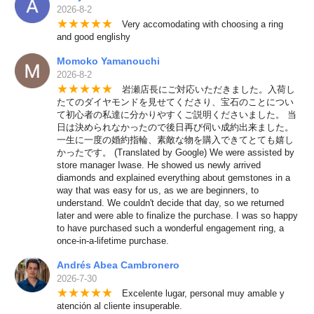
2026-8-2
★
★
★
★
★
Very accomodating with choosing a ring
and good englishy
Momoko Yamanouchi
2026-8-2
★
★
★
★
★
岩瀬店長にご対応いただきました。入荷し
たてのダイヤモンドを見せてくださり、宝石のことについ
て初心者の私達に分かりやすくご説明くださいました。 当
日は決められなかったので後日再び伺い成約出来ました。
一生に一度の婚約指輪、素敵な物を購入できてとても嬉し
かったです。 (Translated by Google) We were assisted by
store manager Iwase. He showed us newly arrived
diamonds and explained everything about gemstones in a
way that was easy for us, as we are beginners, to
understand. We couldn't decide that day, so we returned
later and were able to finalize the purchase. I was so happy
to have purchased such a wonderful engagement ring, a
once-in-a-lifetime purchase.
Andrés Abea Cambronero
2026-7-30
★
★
★
★
★
Excelente lugar, personal muy amable y
atención al cliente insuperable.