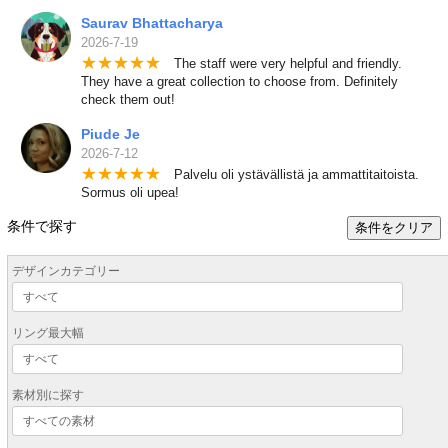
Saurav Bhattacharya
2026-7-19
★
★
★
★
★
The staff were very helpful and friendly.
They have a great collection to choose from. Definitely
check them out!
Piude Je
2026-7-12
★
★
★
★
★
Palvelu oli ystävällistä ja ammattitaitoista.
Sormus oli upea!
条件で探す
条件をクリア
デザインカテゴリー
リング最大幅
素材別に探す