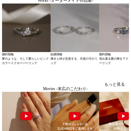
Works -オーダーメイド作品集-
婚約指輪
結婚指輪
婚約指輪
夢のような、そして愛らしいピンク
輝きと絆が交差する、天使の弓のリ
澄み渡る愛の輝きアク
カラードクローバーリング
ング
ーリング
もっと見る
Movies -末広のこだわり-