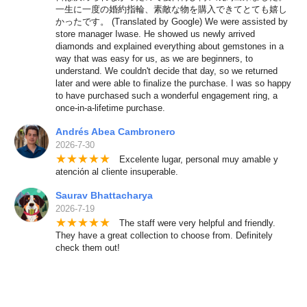
一生に一度の婚約指輪、素敵な物を購入できてとても嬉し
かったです。 (Translated by Google) We were assisted by
store manager Iwase. He showed us newly arrived
diamonds and explained everything about gemstones in a
way that was easy for us, as we are beginners, to
understand. We couldn't decide that day, so we returned
later and were able to finalize the purchase. I was so happy
to have purchased such a wonderful engagement ring, a
once-in-a-lifetime purchase.
Andrés Abea Cambronero
2026-7-30
★
★
★
★
★
Excelente lugar, personal muy amable y
atención al cliente insuperable.
Saurav Bhattacharya
2026-7-19
★
★
★
★
★
The staff were very helpful and friendly.
They have a great collection to choose from. Definitely
check them out!