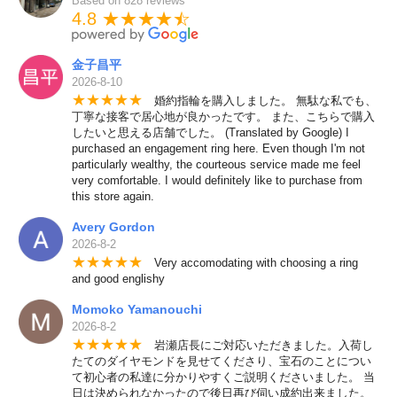
Based on 828 reviews
4.8 ★★★★
★
☆
金子昌平
2026-8-10
★
★
★
★
★
婚約指輪を購入しました。 無駄な私でも、
丁寧な接客で居心地が良かったです。 また、こちらで購入
したいと思える店舗でした。 (Translated by Google) I
purchased an engagement ring here. Even though I'm not
particularly wealthy, the courteous service made me feel
very comfortable. I would definitely like to purchase from
this store again.
Avery Gordon
2026-8-2
★
★
★
★
★
Very accomodating with choosing a ring
and good englishy
Momoko Yamanouchi
2026-8-2
★
★
★
★
★
岩瀬店長にご対応いただきました。入荷し
たてのダイヤモンドを見せてくださり、宝石のことについ
て初心者の私達に分かりやすくご説明くださいました。 当
日は決められなかったので後日再び伺い成約出来ました。