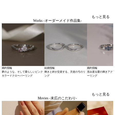
もっと見る
Works -オーダーメイド作品集-
婚約指輪
結婚指輪
婚約指輪
夢のような、そして愛らしいピンク
輝きと絆が交差する、天使の弓のリ
澄み渡る愛の輝きアク
カラードクローバーリング
ング
ーリング
もっと見る
Movies -末広のこだわり-