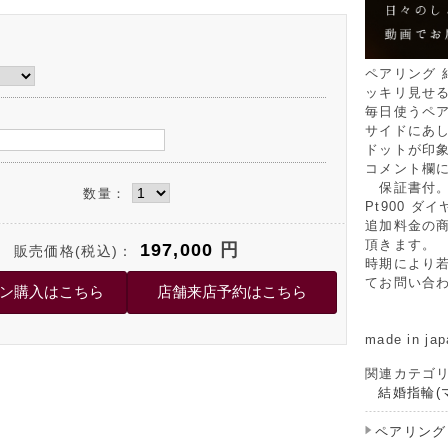
ペアリング 
ッキリ見せ
毎日使うペ
サイドにあ
ドットが印
コメント欄
保証書付
数量：
Pt900 ダ
追加料金の
頂きます。
197,000
円
販売価格(税込)：
時期により
てお問い合
made in jap
関連カテゴ
結婚指輪(
ペアリング