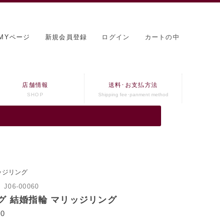
MYページ
新規会員登録
ログイン
カートの中
店舗情報
送料･お支払方法
SHOP
Shipping fee･panment method
ッジリング
：
J06-00060
グ 結婚指輪 マリッジリング
0