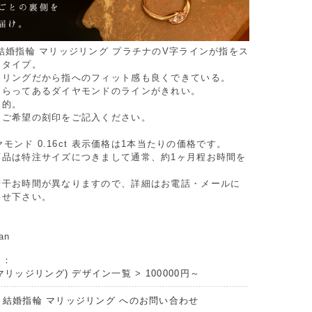
結婚指輪 マリッジリング プラチナのV字ラインが指をス
るタイプ。
アリングだから指へのフィット感も良くできている。
しらってあるダイヤモンドのラインがきれい。
象的。
にご希望の刻印をご記入ください。
。
イヤモンド 0.16ct 表示価格は1本当たりの価格です。
商品は特注サイズにつきまして通常、約1ヶ月程お時間を
若干お時間が異なりますので、詳細はお電話・メールに
わせ下さい。
an
リ：
マリッジリング) デザイン一覧
>
100000円～
 結婚指輪 マリッジリング へのお問い合わせ