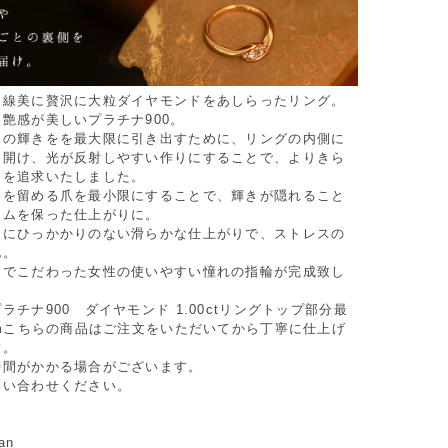
曲線美に贅沢に大粒ダイヤモンドをあしらったリング。
艶感が美しいプラチナ900。
ドの輝きをを最大限に引き出すために、リングの内側に
を開け、光が反射しやすい作りにすることで、よりきら
きを追求いたしました。
ドを留める爪を最小限にすることで、輝きが隠れること
ームを保った仕上がりに。
もにひっかかりのない滑らかな仕上がりで、ストレスの
地。
までこだわった女性の使いやすい憧れの指輪が完成致し
チナ900 ダイヤモンド 1.00ctリングトップ部分最
mmこちらの商品はご注文をいただいてから丁寧に仕上げ
す。
時間がかかる場合がございます。
問い合わせください。
an