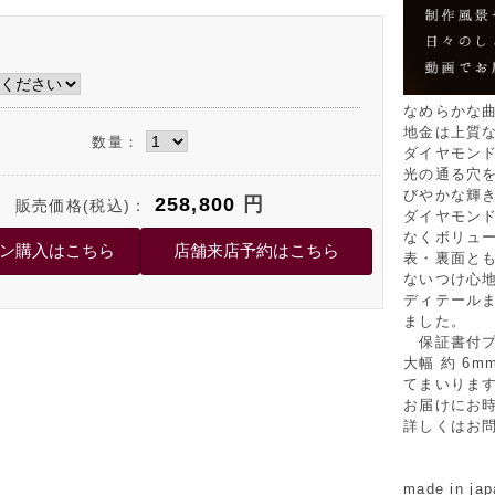
なめらかな
地金は上質な
数量：
ダイヤモン
光の通る穴
びやかな輝
258,800
円
販売価格(税込)：
ダイヤモン
なくボリュ
表・裏面と
ないつけ心
ディテール
ました。
保証書付プラ
大幅 約 6
てまいりま
お届けにお
詳しくはお
made in jap