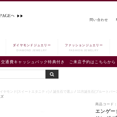
問い合わせ
ダイヤモンドジュエリー
ファッションジュエリー
DIAMOND JEWELRY
FASHION JEWELRY
交通費キャッシュバック特典付き ご来店予約はこちらから
ダイヤモンド(スイートエタニティ)
誕生石で選ぶ
11月誕生石(ブルートパー
ーズ
商品コード
エンゲー