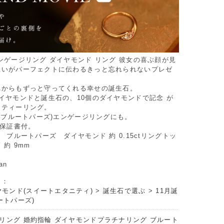
ンゲージリング ダイヤモンド リング 彼女の喜ぶ顔が見
想いがパーフェクトに伝わるきっと忘れられないプレゼ
れからもずっと守ってくれる幸せの誕生石。
イヤモンドと誕生石の、10個のダイヤモンドで記念 が
ニティーリング。
石(ブルートパーズ)エンゲージリングにも。
 保証書付。
0 ブルートパーズ ダイヤモンド 約 0.15ctリングトッ
 約 9mm
an
リ：
ヤモンド(スイートエタニティ)
>
誕生石で選ぶ
>
11月誕
ートパーズ)
リング 婚約指輪 ダイヤモンドプラチナリング ブルート