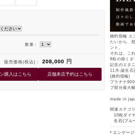
婚約指輪 エ
たいから、
数量：
ント。
それは、こ
9粒の煌くダ
208,000
円
販売価格(税込)：
記念のエタ
11月-誕生
(婚約指輪)
プラチナ90
プ部分最大幅
made in jap
関連カテゴ
10粒ダイ
生石(ブル
エンゲージ