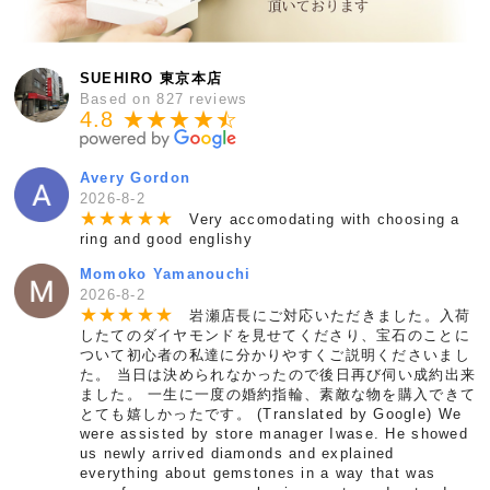
SUEHIRO 東京本店
Based on 827 reviews
4.8 ★★★★
★
☆
Avery Gordon
2026-8-2
★
★
★
★
★
Very accomodating with choosing a
ring and good englishy
Momoko Yamanouchi
2026-8-2
★
★
★
★
★
岩瀬店長にご対応いただきました。入荷
したてのダイヤモンドを見せてくださり、宝石のことに
ついて初心者の私達に分かりやすくご説明くださいまし
た。 当日は決められなかったので後日再び伺い成約出来
ました。 一生に一度の婚約指輪、素敵な物を購入できて
とても嬉しかったです。 (Translated by Google) We
were assisted by store manager Iwase. He showed
us newly arrived diamonds and explained
everything about gemstones in a way that was