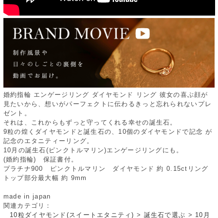
婚約指輪 エンゲージリング ダイヤモンド リング 彼女の喜ぶ顔が
見たいから、想いがパーフェクトに伝わるきっと忘れられないプレ
ゼント。
それは、これからもずっと守ってくれる幸せの誕生石。
9粒の煌くダイヤモンドと誕生石の、10個のダイヤモンドで記念 が
記念のエタニティーリング。
10月の誕生石(ピンクトルマリン)エンゲージリングにも。
(婚約指輪) 保証書付。
プラチナ900 ピンクトルマリン ダイヤモンド 約 0.15ctリング
トップ部分最大幅 約 9mm
made in japan
関連カテゴリ：
10粒ダイヤモンド(スイートエタニティ)
>
誕生石で選ぶ
>
10月