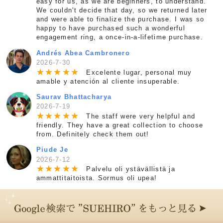
easy for us, as we are beginners, to understand.
We couldn't decide that day, so we returned later
and were able to finalize the purchase. I was so
happy to have purchased such a wonderful
engagement ring, a once-in-a-lifetime purchase.
Andrés Abea Cambronero
2026-7-30
★
★
★
★
★
Excelente lugar, personal muy
amable y atención al cliente insuperable.
Saurav Bhattacharya
2026-7-19
★
★
★
★
★
The staff were very helpful and
friendly. They have a great collection to choose
from. Definitely check them out!
Piude Je
2026-7-12
★
★
★
★
★
Palvelu oli ystävällistä ja
ammattitaitoista. Sormus oli upea!