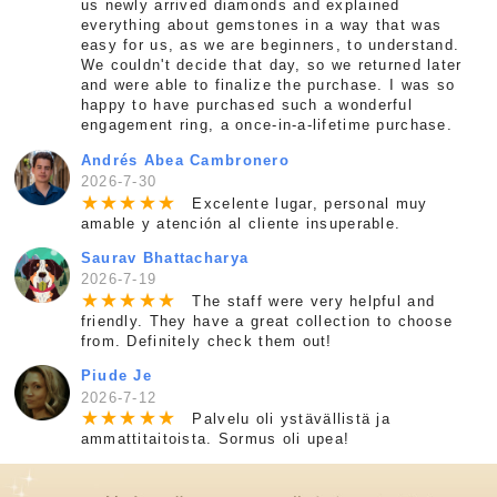
us newly arrived diamonds and explained
everything about gemstones in a way that was
easy for us, as we are beginners, to understand.
We couldn't decide that day, so we returned later
and were able to finalize the purchase. I was so
happy to have purchased such a wonderful
engagement ring, a once-in-a-lifetime purchase.
Andrés Abea Cambronero
2026-7-30
★
★
★
★
★
Excelente lugar, personal muy
amable y atención al cliente insuperable.
Saurav Bhattacharya
2026-7-19
★
★
★
★
★
The staff were very helpful and
friendly. They have a great collection to choose
from. Definitely check them out!
Piude Je
2026-7-12
★
★
★
★
★
Palvelu oli ystävällistä ja
ammattitaitoista. Sormus oli upea!