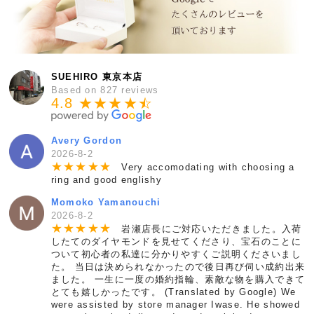
SUEHIRO 東京本店
Based on 827 reviews
4.8 ★★★★
★
☆
Avery Gordon
2026-8-2
★
★
★
★
★
Very accomodating with choosing a
ring and good englishy
Momoko Yamanouchi
2026-8-2
★
★
★
★
★
岩瀬店長にご対応いただきました。入荷
したてのダイヤモンドを見せてくださり、宝石のことに
ついて初心者の私達に分かりやすくご説明くださいまし
た。 当日は決められなかったので後日再び伺い成約出来
ました。 一生に一度の婚約指輪、素敵な物を購入できて
とても嬉しかったです。 (Translated by Google) We
were assisted by store manager Iwase. He showed