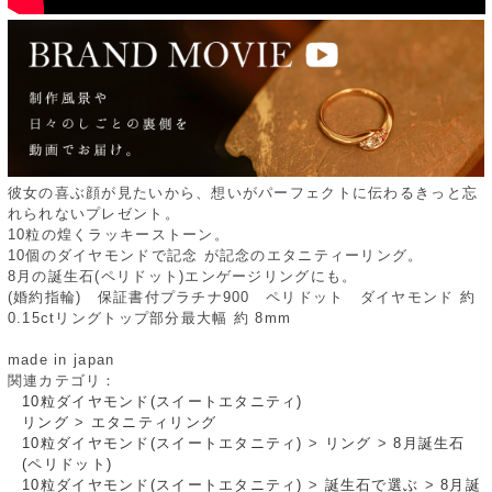
彼女の喜ぶ顔が見たいから、想いがパーフェクトに伝わるきっと忘
れられないプレゼント。
10粒の煌くラッキーストーン。
10個のダイヤモンドで記念 が記念のエタニティーリング。
8月の誕生石(ペリドット)エンゲージリングにも。
(婚約指輪) 保証書付プラチナ900 ペリドット ダイヤモンド 約
0.15ctリングトップ部分最大幅 約 8mm
made in japan
関連カテゴリ：
10粒ダイヤモンド(スイートエタニティ)
リング
>
エタニティリング
10粒ダイヤモンド(スイートエタニティ)
>
リング
>
8月誕生石
(ペリドット)
10粒ダイヤモンド(スイートエタニティ)
>
誕生石で選ぶ
>
8月誕