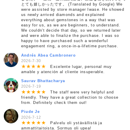
とても嬉しかったです。 (Translated by Google) We
were assisted by store manager Iwase. He showed
us newly arrived diamonds and explained
everything about gemstones in a way that was
easy for us, as we are beginners, to understand.
We couldn't decide that day, so we returned later
and were able to finalize the purchase. I was so
happy to have purchased such a wonderful
engagement ring, a once-in-a-lifetime purchase.
Andrés Abea Cambronero
2026-7-30
★
★
★
★
★
Excelente lugar, personal muy
amable y atención al cliente insuperable.
Saurav Bhattacharya
2026-7-19
★
★
★
★
★
The staff were very helpful and
friendly. They have a great collection to choose
from. Definitely check them out!
Piude Je
2026-7-12
★
★
★
★
★
Palvelu oli ystävällistä ja
ammattitaitoista. Sormus oli upea!