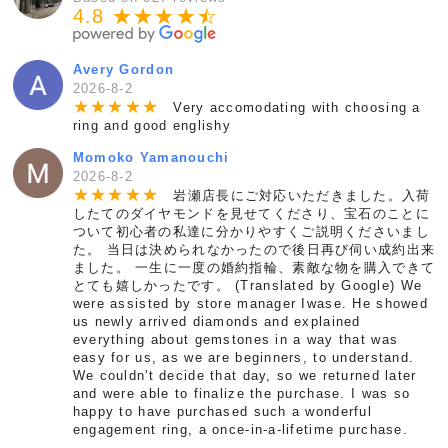
4.8 ★★★★
★
☆
Avery Gordon
2026-8-2
★
★
★
★
★
Very accomodating with choosing a
ring and good englishy
Momoko Yamanouchi
2026-8-2
★
★
★
★
★
岩瀬店長にご対応いただきました。入荷
したてのダイヤモンドを見せてくださり、宝石のことに
ついて初心者の私達に分かりやすくご説明くださいまし
た。 当日は決められなかったので後日再び伺い成約出来
ました。 一生に一度の婚約指輪、素敵な物を購入できて
とても嬉しかったです。 (Translated by Google) We
were assisted by store manager Iwase. He showed
us newly arrived diamonds and explained
everything about gemstones in a way that was
easy for us, as we are beginners, to understand.
We couldn't decide that day, so we returned later
and were able to finalize the purchase. I was so
happy to have purchased such a wonderful
engagement ring, a once-in-a-lifetime purchase.