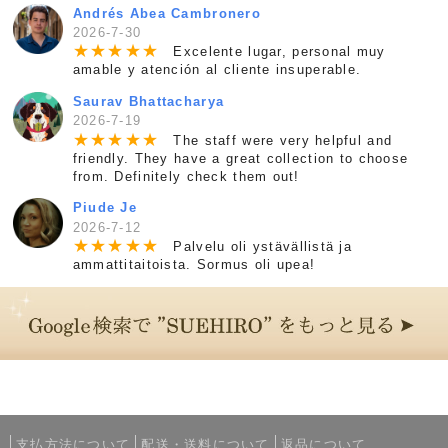
Andrés Abea Cambronero
2026-7-30
★
★
★
★
★
Excelente lugar, personal muy
amable y atención al cliente insuperable.
Saurav Bhattacharya
2026-7-19
★
★
★
★
★
The staff were very helpful and
friendly. They have a great collection to choose
from. Definitely check them out!
Piude Je
2026-7-12
★
★
★
★
★
Palvelu oli ystävällistä ja
ammattitaitoista. Sormus oli upea!
支払方法について
配送・送料について
返品について