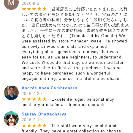
2026-8-2
★
★
★
★
★
岩瀬店長にご対応いただきました。入荷
したてのダイヤモンドを見せてくださり、宝石のことに
ついて初心者の私達に分かりやすくご説明くださいまし
た。 当日は決められなかったので後日再び伺い成約出来
ました。 一生に一度の婚約指輪、素敵な物を購入できて
とても嬉しかったです。 (Translated by Google) We
were assisted by store manager Iwase. He showed
us newly arrived diamonds and explained
everything about gemstones in a way that was
easy for us, as we are beginners, to understand.
We couldn't decide that day, so we returned later
and were able to finalize the purchase. I was so
happy to have purchased such a wonderful
engagement ring, a once-in-a-lifetime purchase.
Andrés Abea Cambronero
2026-7-30
★
★
★
★
★
Excelente lugar, personal muy
amable y atención al cliente insuperable.
Saurav Bhattacharya
2026-7-19
★
★
★
★
★
The staff were very helpful and
friendly. They have a great collection to choose