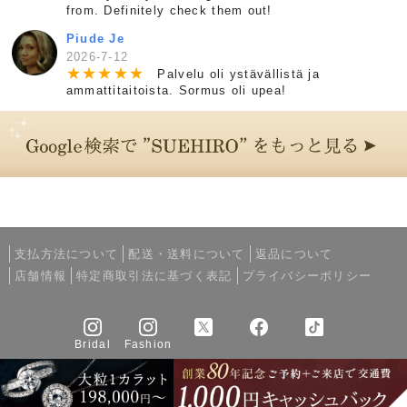
from. Definitely check them out!
Piude Je
2026-7-12
★
★
★
★
★
Palvelu oli ystävällistä ja
ammattitaitoista. Sormus oli upea!
支払方法について
配送・送料について
返品について
店舗情報
特定商取引法に基づく表記
プライバシーポリシー
Bridal
Fashion
Copyright © 2005-2026 SUEHIRO All rights reserved.