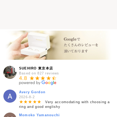
SUEHIRO 東京本店
Based on 827 reviews
4.8 ★★★★
★
☆
Avery Gordon
2026-8-2
★
★
★
★
★
Very accomodating with choosing a
ring and good englishy
Momoko Yamanouchi