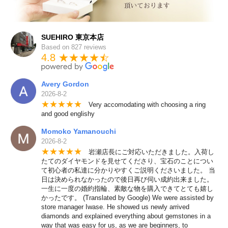
SUEHIRO 東京本店
Based on 827 reviews
4.8 ★★★★
★
☆
Avery Gordon
2026-8-2
★
★
★
★
★
Very accomodating with choosing a ring
and good englishy
Momoko Yamanouchi
2026-8-2
★
★
★
★
★
岩瀬店長にご対応いただきました。入荷し
たてのダイヤモンドを見せてくださり、宝石のことについ
て初心者の私達に分かりやすくご説明くださいました。 当
日は決められなかったので後日再び伺い成約出来ました。
一生に一度の婚約指輪、素敵な物を購入できてとても嬉し
かったです。 (Translated by Google) We were assisted by
store manager Iwase. He showed us newly arrived
diamonds and explained everything about gemstones in a
way that was easy for us, as we are beginners, to