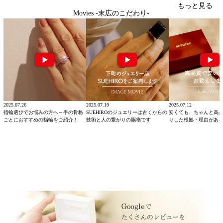
もっと見る
Movies -末広のこだわり-
2025.07.26
2025.07.19
2025.07.12
指輪選びでお悩みの方へ～手の骨格
SUEHIROのジュエリーは古くからの
安くても、ちゃんと高
ごとにおすすめの指輪をご紹介！
技術と人の繋がりの賜物です
りした根拠・理由があ