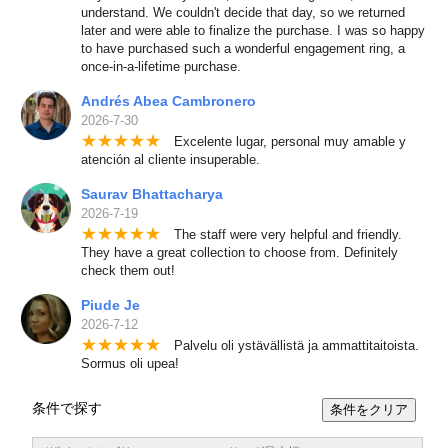
understand. We couldn't decide that day, so we returned
later and were able to finalize the purchase. I was so happy
to have purchased such a wonderful engagement ring, a
once-in-a-lifetime purchase.
Andrés Abea Cambronero
2026-7-30
★
★
★
★
★
Excelente lugar, personal muy amable y
atención al cliente insuperable.
Saurav Bhattacharya
2026-7-19
★
★
★
★
★
The staff were very helpful and friendly.
They have a great collection to choose from. Definitely
check them out!
Piude Je
2026-7-12
★
★
★
★
★
Palvelu oli ystävällistä ja ammattitaitoista.
Sormus oli upea!
条件で探す
条件をクリア