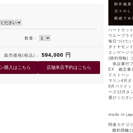
ハートカッ
ウエーブラ
数量：
毎日つけた
ダイヤモン
エンゲージ
594,000
円
販売価格(税込)：
(婚約指輪)
保証書付プラ
EX 鑑定書
ドストーン 
マリン4月ダ
8月ペリドッ
ーズ12月
選びくださ
made in jap
関連カテゴ
婚約指輪(