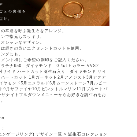
トの幸運を呼ぶ誕生石をアレンジ。
インで指元もスッキリ。
いオシャレなデザイン。
ドは輝きの良いエクセレントカットを使用。
リングにも。
 コメント欄にご希望の刻印をご記入ください。
チナ950 ダイヤモンド 0.4ct Eカラー VVS2
付サイド ハートカット誕生石入り ダイヤモンド サイ
ハートカット 1月ガーネット2月アメジスト3月アクア
イヤモンド5月エメラルド6月ムーンストーン7月ルビー
ト9月サファイヤ10月ピンクトルマリン11月ブルートパ
タンザナイトプルダウンメニューからお好きな誕生石をお
い。
an
リ：
エンゲージリング) デザイン一覧
>
誕生石コレクション