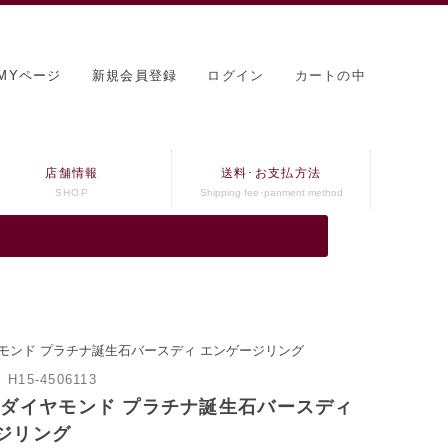
MYページ
新規会員登録
ログイン
カートの中
店舗情報
送料･お支払方法
SHOP
Shipping fee･panment method
モンド プラチナ誕生石バースディ エンゲージリング
：
H15-4506113
 ダイヤモンド プラチナ誕生石バースディ
ジリング