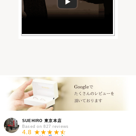
SUEHIRO 東京本店
Based on 827 reviews
4.8 ★★★★
★
☆