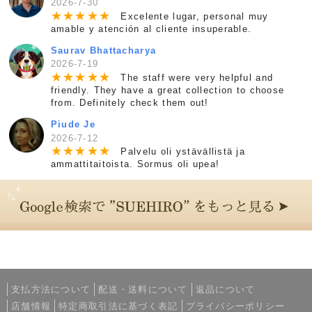
2026-7-30
★
★
★
★
★
Excelente lugar, personal muy
amable y atención al cliente insuperable.
Saurav Bhattacharya
2026-7-19
★
★
★
★
★
The staff were very helpful and
friendly. They have a great collection to choose
from. Definitely check them out!
Piude Je
2026-7-12
★
★
★
★
★
Palvelu oli ystävällistä ja
ammattitaitoista. Sormus oli upea!
支払方法について
配送・送料について
返品について
店舗情報
特定商取引法に基づく表記
プライバシーポリシー