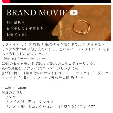
サファイア リング 指輪 10個のダイヤモンドで記念 ダイヤモンド
リング彼女の喜ぶ顔が見たいから、想いがパーフェクトに伝わるき
っと忘れられないプレゼント。
10粒の煌くラッキーストーン。
10個のダイヤモンドで記念 が記念のエタニティーリング。
9月の誕生石(サファイア)エンゲージリングにも。
(婚約指輪) 保証書付K18ホワイトゴールド サファイア ダイヤ
モンド 約 0.15ctリングトップ部分最大幅 約 6mm
made in japan
関連カテゴリ：
リング
リング
>
誕生石コレクション
リング
>
誕生石コレクション
>
9月誕生石(サファイア)