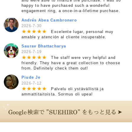
and were able to finalize the purchase. I was so
happy to have purchased such a wonderful
engagement ring, a once-in-a-lifetime purchase.
Andrés Abea Cambronero
2026-7-30
★
★
★
★
★
Excelente lugar, personal muy
amable y atención al cliente insuperable.
Saurav Bhattacharya
2026-7-19
★
★
★
★
★
The staff were very helpful and
friendly. They have a great collection to choose
from. Definitely check them out!
Piude Je
2026-7-12
★
★
★
★
★
Palvelu oli ystävällistä ja
ammattitaitoista. Sormus oli upea!