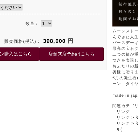
数量：
ムーンストー
んできた人
398,000
円
販売価格(税込)：
バースデー
最高の宝石
二つの輪が
つきを表現
おふたりの
奥様に贈り
6月の誕生石
ーン ダイヤ
made in jap
関連カテゴ
リング
リング
>
リング
>
ル)