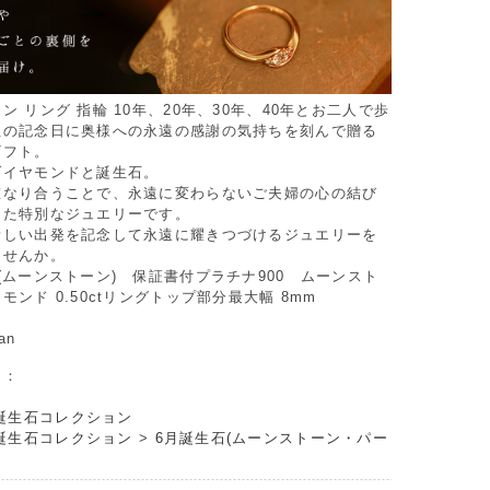
ン リング 指輪 10年、20年、30年、40年とお二人で歩
生の記念日に奥様への永遠の感謝の気持ちを刻んで贈る
ギフト。
ダイヤモンドと誕生石。
重なり合うことで、永遠に変わらないご夫婦の心の結び
した特別なジュエリーです。
新しい出発を記念して永遠に耀きつづけるジュエリーを
ませんか。
(ムーンストーン) 保証書付プラチナ900 ムーンスト
モンド 0.50ctリングトップ部分最大幅 8mm
an
リ：
誕生石コレクション
誕生石コレクション
>
6月誕生石(ムーンストーン・パー