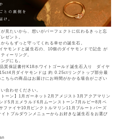
顔が見たいから、想いがパーフェクトに伝わるきっと忘
プレゼント。
れからもずっと守ってくれる幸せの誕生石。
イヤモンドと誕生石の、10個のダイヤモンドで記念 が
ニティーリング。
リングにも。
 品質保証書付K18ホワイトゴールド誕生石入り ダイヤ
.15ct4月ダイヤモンドは 約 0.25ctリングトップ部分最
mmこちらの商品はお届けにお時間がかかる場合がござい
問い合わせください。
トーン】1月ガーネット2月アメジスト3月アクアマリン
ンド5月エメラルド6月ムーンストーン7月ルビー8月ペ
サファイヤ10月ピンクトルマリン11月ブルートパーズ
ザナイトプルダウンメニューからお好きな誕生石をお選び
an