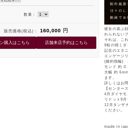
数量：
彼女の喜ぶ
160,000
円
販売価格(税込)：
れられない
それは、こ
9粒の煌くダ
記念のエタ
エンゲージ
(婚約指輪)
モンド 約 0
大幅 約 6
ます。
詳しくはお
【センタース
4月ダイヤモ
リドット9月
12月タン
ください。
made in jap