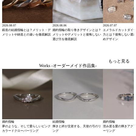
2026.08.07
2026.08.06
2026.07.07
鍛造の結婚指輪とは？メリット・デ
婚約指輪の取り巻きデザインとは？
エメラルドカットダイ
メリットや鋳造との違いを徹底解説
メリットやデメリットと後悔しない
力とは？後悔しない選
選び方を徹底解説
めデザイン
もっと見る
Works -オーダーメイド作品集-
婚約指輪
結婚指輪
婚約指輪
夢のような、そして愛らしいピンク
輝きと絆が交差する、天使の弓のリ
澄み渡る愛の輝きアク
カラードクローバーリング
ング
ーリング