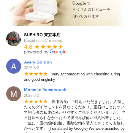
SUEHIRO 東京本店
Based on 827 reviews
4.8 ★★★★
★
☆
Avery Gordon
2026-8-2
★
★
★
★
★
Very accomodating with choosing a ring
and good englishy
Momoko Yamanouchi
2026-8-2
★
★
★
★
★
岩瀬店長にご対応いただきました。入荷し
たてのダイヤモンドを見せてくださり、宝石のことについ
て初心者の私達に分かりやすくご説明くださいました。 当
日は決められなかったので後日再び伺い成約出来ました。
一生に一度の婚約指輪、素敵な物を購入できてとても嬉し
かったです。 (Translated by Google) We were assisted by