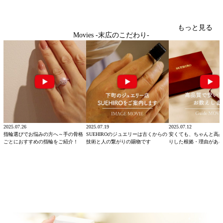
もっと見る
Movies -末広のこだわり-
2025.07.26
2025.07.19
2025.07.12
指輪選びでお悩みの方へ～手の骨格
SUEHIROのジュエリーは古くからの
安くても、ちゃんと高
ごとにおすすめの指輪をご紹介！
技術と人の繋がりの賜物です
りした根拠・理由があ