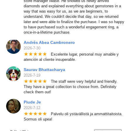
store manager Iwase. He showed us newly arrived
diamonds and explained everything about gemstones in a
way that was easy for us, as we are beginners, to
understand. We couldn't decide that day, so we returned
later and were able to finalize the purchase. I was so happy
to have purchased such a wonderful engagement ring, a
once-in-a-lifetime purchase.
Andrés Abea Cambronero
2026-7-30
★
★
★
★
★
Excelente lugar, personal muy amable y
atención al cliente insuperable.
Saurav Bhattacharya
2026-7-19
★
★
★
★
★
The staff were very helpful and friendly.
They have a great collection to choose from. Definitely
check them out!
Piude Je
2026-7-12
★
★
★
★
★
Palvelu oli ystävällistä ja ammattitaitoista.
Sormus oli upea!