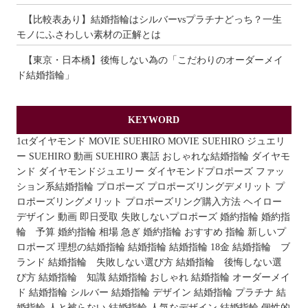
【比較表あり】結婚指輪はシルバーvsプラチナどっち？一生
モノにふさわしい素材の正解とは
【東京・日本橋】後悔しない為の「こだわりのオーダーメイ
ド結婚指輪」
KEYWORD
1ctダイヤモンド
MOVIE
SUEHIRO MOVIE
SUEHIRO ジュエリ
ー
SUEHIRO 動画
SUEHIRO 裏話
おしゃれな結婚指輪
ダイヤモ
ンド
ダイヤモンドジュエリー
ダイヤモンドプロポーズ
ファッ
ション系結婚指輪
プロポーズ
プロポーズリングデメリット
プ
ロポーズリングメリット
プロポーズリング購入方法
ヘイロー
デザイン
動画
即日受取
失敗しないプロポーズ
婚約指輪
婚約指
輪 予算
婚約指輪 相場
急ぎ 婚約指輪 おすすめ
指輪
新しいプ
ロポーズ
理想の結婚指輪
結婚指輪
結婚指輪 18金
結婚指輪 ブ
ランド
結婚指輪 失敗しない選び方
結婚指輪 後悔しない選
び方
結婚指輪 知識
結婚指輪 おしゃれ
結婚指輪 オーダーメイ
ド
結婚指輪 シルバー
結婚指輪 デザイン
結婚指輪 プラチナ
結
婚指輪 人と被らない
結婚指輪 人気なデザイン
結婚指輪 個性的