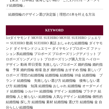
【東京・日本橋】後悔しない為の「こだわりのオーダーメイ
ド結婚指輪」
結婚指輪のデザイン選び決定版｜理想の1本を叶える方法
KEYWORD
1ctダイヤモンド
MOVIE
SUEHIRO MOVIE
SUEHIRO ジュエリ
ー
SUEHIRO 動画
SUEHIRO 裏話
おしゃれな結婚指輪
ダイヤモ
ンド
ダイヤモンドジュエリー
ダイヤモンドプロポーズ
ファッ
ション系結婚指輪
プロポーズ
プロポーズリングデメリット
プ
ロポーズリングメリット
プロポーズリング購入方法
ヘイロー
デザイン
動画
即日受取
失敗しないプロポーズ
婚約指輪
婚約指
輪 予算
婚約指輪 相場
急ぎ 婚約指輪 おすすめ
指輪
新しいプ
ロポーズ
理想の結婚指輪
結婚指輪
結婚指輪 18金
結婚指輪 ブ
ランド
結婚指輪 失敗しない選び方
結婚指輪 後悔しない選
び方
結婚指輪 知識
結婚指輪 おしゃれ
結婚指輪 オーダーメイ
ド
結婚指輪 シルバー
結婚指輪 デザイン
結婚指輪 プラチナ
結
婚指輪 人と被らない
結婚指輪 人気なデザイン
結婚指輪 個性的
結婚指輪 探し方
結婚指輪 素材
結婚指輪 選び方
結婚指輪 金
自
分らしい結婚指輪