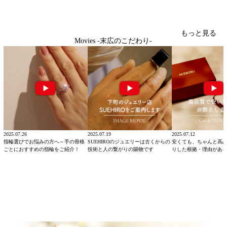
もっと見る
Movies -末広のこだわり-
2025.07.26
2025.07.19
2025.07.12
指輪選びでお悩みの方へ～手の骨格
SUEHIROのジュエリーは古くからの
安くても、ちゃんと高
ごとにおすすめの指輪をご紹介！
技術と人の繋がりの賜物です
りした根拠・理由があ