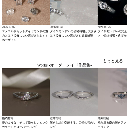
2026.07.07
2026.06.30
2026.06.26
エメラルドカットダイヤモンドの魅
ダイヤモンド3ctの価格相場と大きさ
ダイヤモンド2ctの完全
力とは？後悔しない選び方とおすす
は？後悔しない選び方を徹底解説
さ・価格相場・選び方
めデザイン
もっと見る
Works -オーダーメイド作品集-
婚約指輪
結婚指輪
婚約指輪
夢のような、そして愛らしいピンク
輝きと絆が交差する、天使の弓のリ
澄み渡る愛の輝きアク
カラードクローバーリング
ング
ーリング