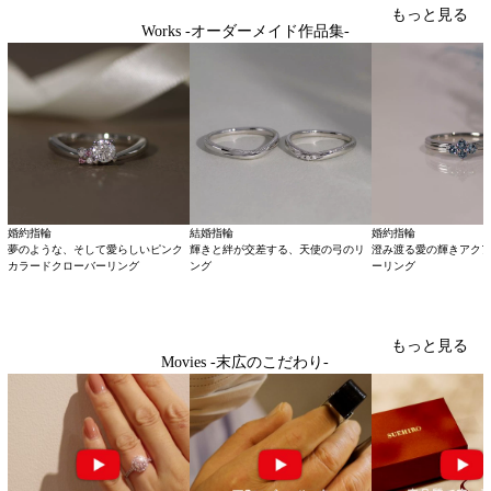
もっと見る
Works -オーダーメイド作品集-
婚約指輪
結婚指輪
婚約指輪
夢のような、そして愛らしいピンク
輝きと絆が交差する、天使の弓のリ
澄み渡る愛の輝きアク
カラードクローバーリング
ング
ーリング
もっと見る
Movies -末広のこだわり-