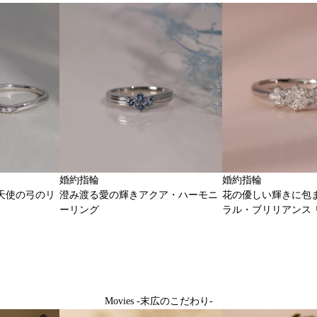
婚約指輪
婚約指輪
天使の弓のリ
澄み渡る愛の輝きアクア・ハーモニ
花の優しい輝きに包
ーリング
ラル・ブリリアンス 
Movies -末広のこだわり-