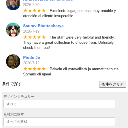
2026-7-30
★
★
★
★
★
Excelente lugar, personal muy amable y
atención al cliente insuperable.
Saurav Bhattacharya
2026-7-19
★
★
★
★
★
The staff were very helpful and friendly.
They have a great collection to choose from. Definitely
check them out!
Piude Je
2026-7-12
★
★
★
★
★
Palvelu oli ystävällistä ja ammattitaitoista.
Sormus oli upea!
条件で探す
条件をクリア
デザインカテゴリー
素材別に探す