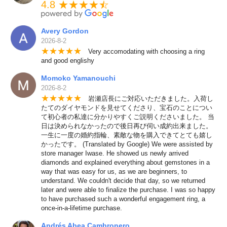
4.8 ★★★★
★
☆
Avery Gordon
2026-8-2
★
★
★
★
★
Very accomodating with choosing a ring
and good englishy
Momoko Yamanouchi
2026-8-2
★
★
★
★
★
岩瀬店長にご対応いただきました。入荷し
たてのダイヤモンドを見せてくださり、宝石のことについ
て初心者の私達に分かりやすくご説明くださいました。 当
日は決められなかったので後日再び伺い成約出来ました。
一生に一度の婚約指輪、素敵な物を購入できてとても嬉し
かったです。 (Translated by Google) We were assisted by
store manager Iwase. He showed us newly arrived
diamonds and explained everything about gemstones in a
way that was easy for us, as we are beginners, to
understand. We couldn't decide that day, so we returned
later and were able to finalize the purchase. I was so happy
to have purchased such a wonderful engagement ring, a
once-in-a-lifetime purchase.
Andrés Abea Cambronero