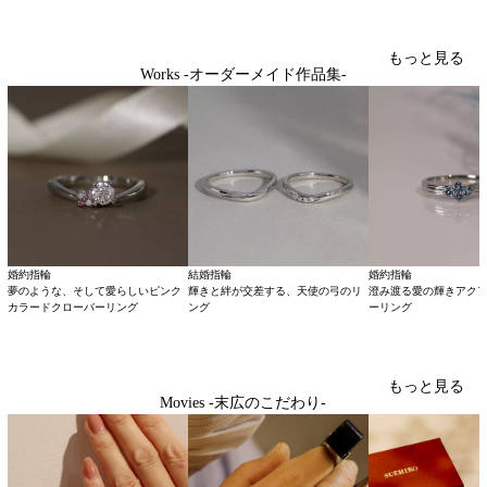
もっと見る
Works -オーダーメイド作品集-
婚約指輪
結婚指輪
婚約指輪
夢のような、そして愛らしいピンク
輝きと絆が交差する、天使の弓のリ
澄み渡る愛の輝きアク
カラードクローバーリング
ング
ーリング
もっと見る
Movies -末広のこだわり-