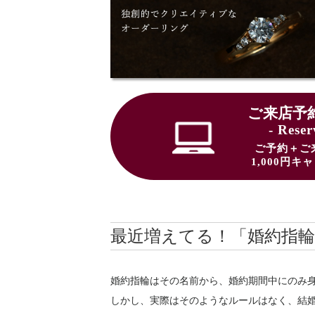
ご来店予
- Reser
ご予約＋ご
1,000円
最近増えてる！「婚約指
婚約指輪はその名前から、婚約期間中にのみ
しかし、実際はそのようなルールはなく、結