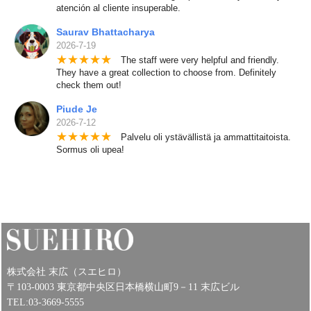
atención al cliente insuperable.
Saurav Bhattacharya
2026-7-19
★
★
★
★
★
The staff were very helpful and friendly.
They have a great collection to choose from. Definitely
check them out!
Piude Je
2026-7-12
★
★
★
★
★
Palvelu oli ystävällistä ja ammattitaitoista.
Sormus oli upea!
株式会社 末広（スエヒロ）
〒103-0003 東京都中央区日本橋横山町9－11 末広ビル
TEL:03-3669-5555