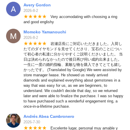
Avery Gordon
2026-8-2
★
★
★
★
★
Very accomodating with choosing a ring
and good englishy
Momoko Yamanouchi
2026-8-2
★
★
★
★
★
岩瀬店長にご対応いただきました。入荷し
たてのダイヤモンドを見せてくださり、宝石のことについ
て初心者の私達に分かりやすくご説明くださいました。 当
日は決められなかったので後日再び伺い成約出来ました。
一生に一度の婚約指輪、素敵な物を購入できてとても嬉し
かったです。 (Translated by Google) We were assisted by
store manager Iwase. He showed us newly arrived
diamonds and explained everything about gemstones in a
way that was easy for us, as we are beginners, to
understand. We couldn't decide that day, so we returned
later and were able to finalize the purchase. I was so happy
to have purchased such a wonderful engagement ring, a
once-in-a-lifetime purchase.
Andrés Abea Cambronero
2026-7-30
★
★
★
★
★
Excelente lugar, personal muy amable y