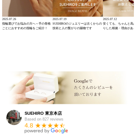
2025.07.26
2025.07.19
2025.07.12
指輪選びでお悩みの方へ～手の骨格
SUEHIROのジュエリーは古くからの
安くても、ちゃんと高
ごとにおすすめの指輪をご紹介！
技術と人の繋がりの賜物です
りした根拠・理由があ
SUEHIRO 東京本店
Based on 827 reviews
4.8 ★★★★
★
☆