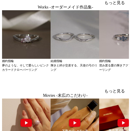
もっと見る
Works -オーダーメイド作品集-
婚約指輪
結婚指輪
婚約指輪
夢のような、そして愛らしいピンク
輝きと絆が交差する、天使の弓のリ
澄み渡る愛の輝きアク
カラードクローバーリング
ング
ーリング
もっと見る
Movies -末広のこだわり-