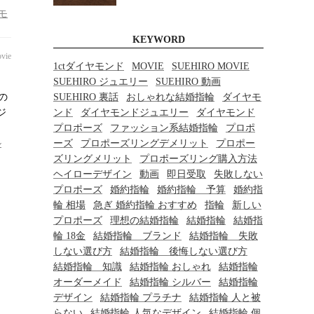
モ
KEYWORD
vie
1ctダイヤモンド
MOVIE
SUEHIRO MOVIE
SUEHIRO ジュエリー
SUEHIRO 動画
SUEHIRO 裏話
おしゃれな結婚指輪
ダイヤモ
人の
ンド
ダイヤモンドジュエリー
ダイヤモンド
ジ
プロポーズ
ファッション系結婚指輪
プロポ
ーズ
プロポーズリングデメリット
プロポー
ル
ズリングメリット
プロポーズリング購入方法
ヘイローデザイン
動画
即日受取
失敗しない
プロポーズ
婚約指輪
婚約指輪 予算
婚約指
輪 相場
急ぎ 婚約指輪 おすすめ
指輪
新しい
プロポーズ
理想の結婚指輪
結婚指輪
結婚指
輪 18金
結婚指輪 ブランド
結婚指輪 失敗
しない選び方
結婚指輪 後悔しない選び方
結婚指輪 知識
結婚指輪 おしゃれ
結婚指輪
オーダーメイド
結婚指輪 シルバー
結婚指輪
デザイン
結婚指輪 プラチナ
結婚指輪 人と被
らない
結婚指輪 人気なデザイン
結婚指輪 個