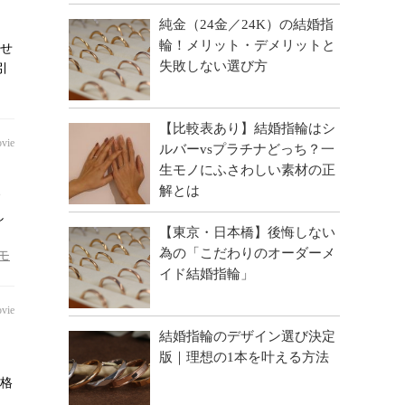
純金（24金／24K）の結婚指
輪！メリット・デメリットと
わせ
失敗しない選び方
引
【比較表あり】結婚指輪はシ
vie
ルバーvsプラチナどっち？一
生モノにふさわしい素材の正
解とは
し
【東京・日本橋】後悔しない
為の「こだわりのオーダーメ
モ
イド結婚指輪」
vie
結婚指輪のデザイン選び決定
版｜理想の1本を叶える方法
。
価格