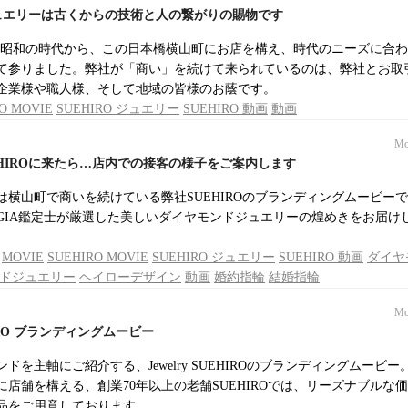
のジュエリーは古くからの技術と人の繋がりの賜物です
ROは昭和の時代から、この日本橋横山町にお店を構え、時代のニーズに合
て参りました。弊社が「商い」を続けて来られているのは、弊社とお取
企業様や職人様、そして地域の皆様のお蔭です。
O MOVIE
SUEHIRO ジュエリー
SUEHIRO 動画
動画
Mo
EHIROに来たら…店内での接客の様子をご案内します
は横山町で商いを続けている弊社SUEHIROのブランディングムービーで
GIA鑑定士が厳選した美しいダイヤモンドジュエリーの煌めきをお届け
MOVIE
SUEHIRO MOVIE
SUEHIRO ジュエリー
SUEHIRO 動画
ダイヤ
ドジュエリー
ヘイローデザイン
動画
婚約指輪
結婚指輪
Mo
EHIRO ブランディングムービー
ドを主軸にご紹介する、Jewelry SUEHIROのブランディングムービー
店舗を構える、創業70年以上の老舗SUEHIROでは、リーズナブルな
品をご用意しております。